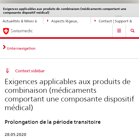
Exigences applicables aux produits de combinaison (médicaments comportant une
Service
composante dispositif médical)
navigation
Navigation
DE
FR
IT
EN
Actualités & Mises à
Aspects légaux,
Contact | Support &
directe:
Navigation
jour
normes
aide
actualités,
Swissmedic
bases
juridiques,
Unternavigation
contact
Context sidebar
Exigences applicables aux produits de
combinaison (médicaments
comportant une composante dispositif
médical)
Prolongation de la période transitoire
28.05.2020