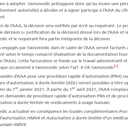
re à adopter. Swissmedic présuppose donc qu’au moins une per
ésentant autorisé(e) à décider et à signer participe à l’AAA du cô
nt.
te de l’AAA, la décision sera notifiée par écrit au requérant. Le pr
e décision (= justification de la décision) dressé lors de l’AAA et 
dic et le requérant fera partie intégrante de la décision.
is engagés par Swissmedic dans le cadre de l’AAA seront facturés 
nt selon le temps consacré (évaluation de la documentation four
 l’AAA). Cette facturation se fonde sur le travail administratif et
[1]
fique occasionné à Swissmedic selon l’art. 4 OE-Swissmedic
.
andes d’AAA pour une procédure rapide d’autorisation (PRA) ou
re d’autorisation à durée limitée (ADL) seront possibles à titre o
er
er
er du 1
janvier 2021. À partir du 1
avril 2021, l’AAA remplace
es demandes de procédure rapide d’autorisation PRA et de proc
isation à durée limitée de médicaments à usage humain.
dic a actualisé en conséquence les Guides complémentaires
Proc
d’autorisation HMV4
et
Autorisation à durée limitée d’un médic
humain HMV4
.