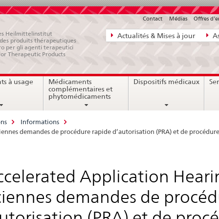
Contact
Médias
Offres d'
Navigation
s Heilmittelinstitut
Actualités & Mises à jour
As
e des produits thérapeutiques
directe:
ro per gli agenti terapeutici
for Therapeutic Products
actualités,
bases
ts à usage
Médicaments
Dispositifs médicaux
Ser
juridiques,
complémentaires et
contact
phytomédicaments
ons
Informations
ciennes demandes de procédure rapide d’autorisation (PRA) et de procédur
ccelerated Application Heari
iennes demandes de procéd
utorisation (PRA) et de proc