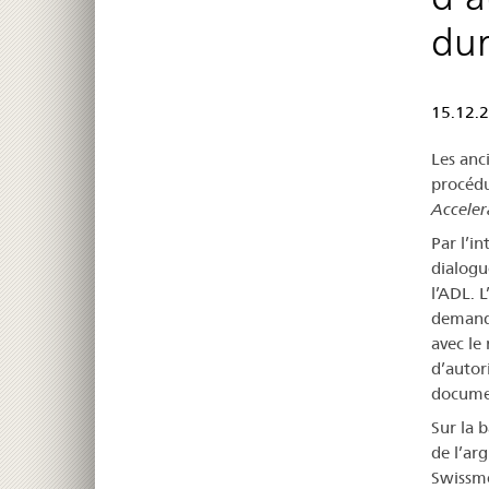
dur
15.12.
Les anc
procédu
Acceler
Par l’i
dialogu
l’ADL. 
demande
avec le
d’autor
documen
Sur la 
de l’ar
Swissme