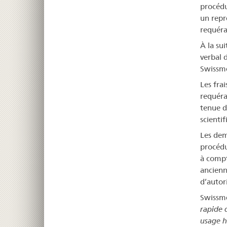
procédu
un repr
requéra
À la sui
verbal d
Swissme
Les fra
requéra
tenue de
scienti
Les dem
procédu
à compt
ancienn
d’autor
Swissme
rapide 
usage 