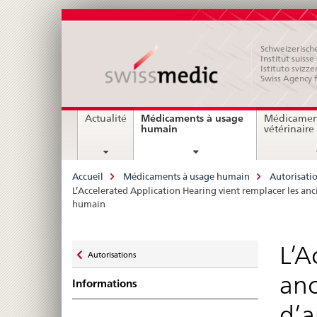
Schweizerische
Institut suiss
Istituto svizze
Swiss Agency 
Navigation
Médicaments à usage
Actualité
Médicamen
current
humain
vétérinaire
page
Breadcrumb
Accueil
Médicaments à usage humain
Autorisati
L’Accelerated Application Hearing vient remplacer les an
humain
Zurück
L’A
Autorisations
zu
anc
Informations
d’a