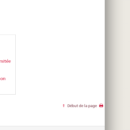
mitée
ion
Début de la page