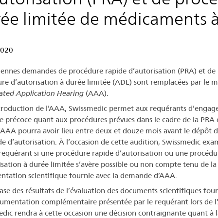
ée limitée de médicaments 
2020
iennes demandes de procédure rapide d’autorisation (PRA) et de
re d’autorisation à durée limitée (ADL) sont remplacées par le 
ated Application Hearing
(AAA).
ntroduction de l’AAA, Swissmedic permet aux requérants d’engag
e précoce quant aux procédures prévues dans le cadre de la PRA 
L’AAA pourra avoir lieu entre deux et douze mois avant le dépôt d
 d’autorisation. À l’occasion de cette audition, Swissmedic exa
 requérant si une procédure rapide d’autorisation ou une procédu
isation à durée limitée s’avère possible ou non compte tenu de la
tation scientifique fournie avec la demande d’AAA.
base des résultats de l’évaluation des documents scientifiques four
gumentation complémentaire présentée par le requérant lors de l
dic rendra à cette occasion une décision contraignante quant à l