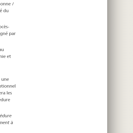
sonne /
té du
ocès-
signé par
au
nie et
 une
ptionnel
ra les
édure
édure
ament à