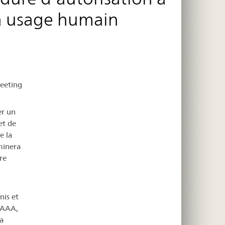
à usage humain
meeting
er un
et de
e la
minera
re
nis et
’AAA,
a