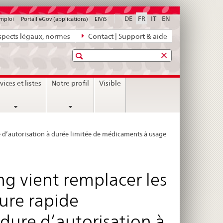
DE
FR
IT
EN
emploi
Portail eGov (applications)
ElViS
pects légaux, normes
Contact | Support & aide
Recherche
vices et listes
Notre profil
Visible
e d’autorisation à durée limitée de médicaments à usage
ng vient remplacer les
ure rapide
édure d’autorisation à