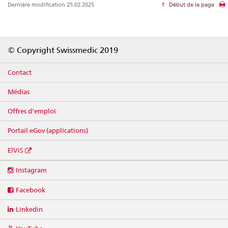
Dernière modification 25.02.2025
Début de la page
Footer
© Copyright Swissmedic 2019
Contact
Médias
Offres d'emploi
Portail eGov (applications)
ElViS
Social
Instagram
media
links
Facebook
Linkedin