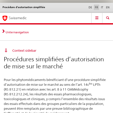
Procédure d’autorisation simplifiée
Service
DE
FR
IT
EN
navigation
Navigation
Navigation
Actualités & Mises à
Aspects légaux,
Contact | Support &
Swissmedic
directe:
jour
normes
aide
actualités,
bases
Unternavigation
juridiques,
contact
Context sidebar
Procédures simplifiées d’autorisation
de mise sur le marché
Pour les phytomédicaments bénéficiant d’une procédure simplifiée
bis
d’autorisation de mise sur le marché au sens de l’art. 14c
LPTh
(RS 812.21) en relation avec les art. 8 à 11 OAMédcophy
(RS 812.212.24), les résultats des essais pharmacologiques,
toxicologiques et cliniques, y compris l’ensemble des résultats issus
des essais effectués dans des groupes particuliers de la population,
peuvent être remplacés par une preuve bibliographique de