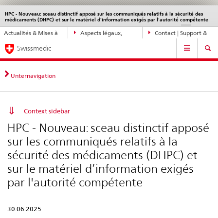
HPC - Nouveau: sceau distinctif apposé sur les communiqués relatifs à la sécurité des
Service
médicaments (DHPC) et sur le matériel d’information exigés par l'autorité compétente
navigation
Navigation
DE
FR
IT
EN
Actualités & Mises à
Aspects légaux,
Contact | Support &
directe:
Navigation
jour
normes
aide
actualités,
Swissmedic
bases
juridiques,
Unternavigation
contact
Context sidebar
HPC - Nouveau: sceau distinctif apposé
sur les communiqués relatifs à la
sécurité des médicaments (DHPC) et
sur le matériel d’information exigés
par l'autorité compétente
30.06.2025