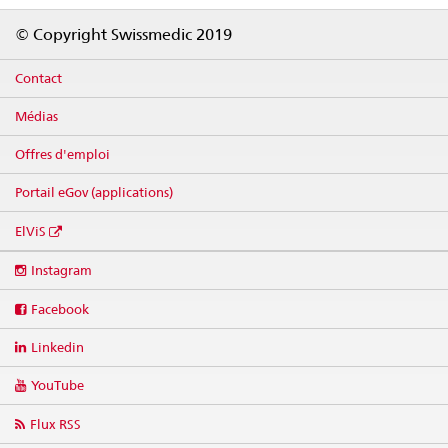
Footer
© Copyright Swissmedic 2019
Contact
Médias
Offres d'emploi
Portail eGov (applications)
ElViS
Social
Instagram
media
links
Facebook
Linkedin
YouTube
Flux RSS