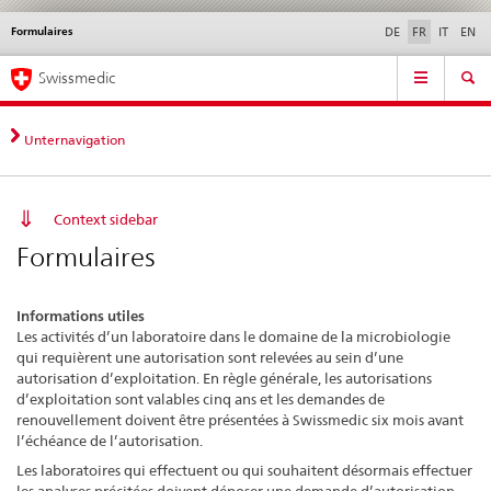
Formulaires
Service
DE
FR
IT
EN
navigation
Navigation
Navigation
Actualités & Mises à
Aspects légaux,
Contact | Support &
Swissmedic
directe:
jour
normes
aide
actualités,
bases
Unternavigation
juridiques,
contact
Context sidebar
Formulaires
Informations utiles
Les activités d’un laboratoire dans le domaine de la microbiologie
qui requièrent une autorisation sont relevées au sein d’une
autorisation d’exploitation. En règle générale, les autorisations
d’exploitation sont valables cinq ans et les demandes de
renouvellement doivent être présentées à Swissmedic six mois avant
l’échéance de l’autorisation.
Les laboratoires qui effectuent ou qui souhaitent désormais effectuer