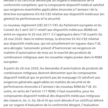
dénués d’un certificat délivré par un organe d’évaluation de la
conformité compétent, que la composante dispositif médical satisfait
aux exigences essentielles applicables énoncées à l’annexe I de la
directive européenne 93/42/CEE relative aux dispositifs médicaux (en
général les performances et la sécurité).
Le nouveau règlement (UE) 2017/745 du Parlement européen et du
Conseil du 5 avril 2017 relatif aux dispositifs médicaux (RDM) est
entré en vigueur le 26 mai 2017. Il s’appliquera dans l’UE à partir du
26 mai 2020. Dans le même temps, la directive 93/42/CEE relative
aux dispositifs médicaux, qui est actuellement en vigueur dans l’UE,
sera abrogée. Swissmedic prévoit d’harmoniser ses exigences en
matière d’autorisation de mise sur le marché des produits de
combinaison intégraux avec les nouvelles règles posées dans le RDM
européen :
À partir du 26 mai 2020, les demandes d’autorisation de produits de
combinaison intégraux devront démontrer que les composantes
dispositif médical qui ne portent pas de marquage CE satisfont aux
exigences générales applicables en matière de sécurité et de
performances énoncées à l’annexe I du nouveau RDM de l’UE. En
outre, en vertu de l’article 117 RDM, il faut soumettre, pour les
composantes dispositif médical des dispositifs médicaux intégraux
des classes Is, Im, Ir, IIa, IIb et III qui sont dénués d’un certificat délivré
par un organe d’évaluation de la conformité désigné, l’évaluation