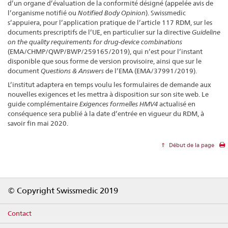
d’un organe d’évaluation de la conformité désigné (appelée avis de
l’organisme notifié ou
Notified Body Opinion
). Swissmedic
s’appuiera, pour l’application pratique de l’article 117 RDM, sur les
documents prescriptifs de l’UE, en particulier sur la directive
Guideline
on the quality requirements for drug-device combinations
(EMA/CHMP/QWP/BWP/259165/2019), qui n’est pour l’instant
disponible que sous forme de version provisoire, ainsi que sur le
document
Questions & Answers
de l’EMA (EMA/37991/2019).
L’institut adaptera en temps voulu les formulaires de demande aux
nouvelles exigences et les mettra à disposition sur son site web. Le
guide complémentaire
Exigences formelles HMV4
actualisé en
conséquence sera publié à la date d’entrée en vigueur du RDM, à
savoir fin mai 2020.
Début de la page
Footer
© Copyright Swissmedic 2019
Contact