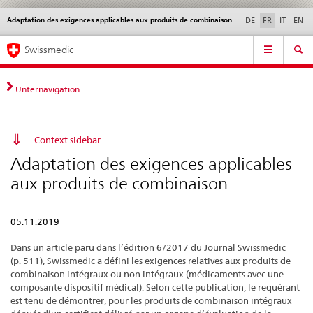
Adaptation des exigences applicables aux produits de combinaison
Service
DE
FR
IT
EN
navigation
Navigation
Navigation
Actualités & Mises à
Aspects légaux,
Contact | Support &
Swissmedic
directe:
jour
normes
aide
actualités,
bases
Unternavigation
juridiques,
contact
Context sidebar
Adaptation des exigences applicables
aux produits de combinaison
05.11.2019
Dans un article paru dans l’édition 6/2017 du Journal Swissmedic
(p. 511), Swissmedic a défini les exigences relatives aux produits de
combinaison intégraux ou non intégraux (médicaments avec une
composante dispositif médical). Selon cette publication, le requérant
est tenu de démontrer, pour les produits de combinaison intégraux