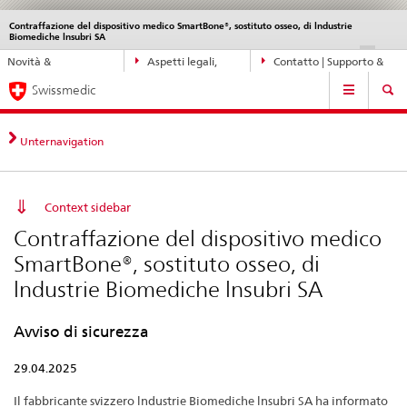
Contraffazione del dispositivo medico SmartBone®, sostituto osseo, di lndustrie
Service
Biomediche lnsubri SA
navigation
Navigazione
DE
FR
IT
EN
Novità &
Aspetti legali,
Contatto | Supporto &
diretta:
Navigation
aggiornamenti
norme
aiuto
novità,
Swissmedic
aspetti
legali,
Unternavigation
contatto
Context sidebar
Contraffazione del dispositivo medico
SmartBone®, sostituto osseo, di
lndustrie Biomediche lnsubri SA
Avviso di sicurezza
29.04.2025
Il fabbricante svizzero lndustrie Biomediche lnsubri SA ha informato