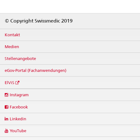
Footer
© Copyright Swissmedic 2019
Kontakt
Medien
Stellenangebote
eGov-Portal (Fachanwendungen)
ElViS
Social
Instagram
media
links
Facebook
Linkedin
YouTube