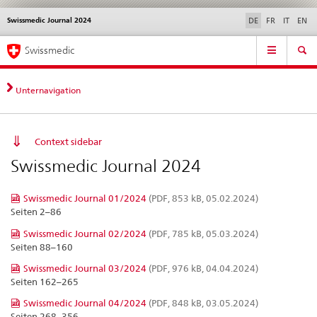
Swissmedic Journal 2024
Sprachwahl
Service
DE
FR
IT
EN
navigation
Direktnavigation
Hauptnavigation
News & Updates
Recht | Normen
Kontakt | Support & Hilfe
Swissmedic
News,
Rechtsgrundlagen,
Kontakt
Unternavigation
Context sidebar
Swissmedic Journal 2024
Swissmedic Journal 01/2024
(PDF, 853 kB, 05.02.2024)
Seiten 2–86
Swissmedic Journal 02/2024
(PDF, 785 kB, 05.03.2024)
Seiten 88–160
Swissmedic Journal 03/2024
(PDF, 976 kB, 04.04.2024)
Seiten 162–265
Swissmedic Journal 04/2024
(PDF, 848 kB, 03.05.2024)
Seiten 268–356