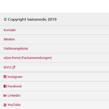
Footer
© Copyright Swissmedic 2019
Kontakt
Medien
Stellenangebote
eGov-Portal (Fachanwendungen)
ElViS
Social
Instagram
media
links
Facebook
Linkedin
YouTube