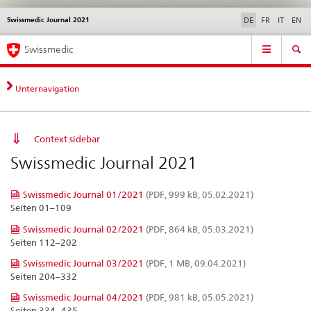
Swissmedic Journal 2021
Sprachwahl
Service
DE
FR
IT
EN
navigation
Direktnavigation
Hauptnavigation
News & Updates
Recht | Normen
Kontakt | Support & Hilfe
Swissmedic
News,
Rechtsgrundlagen,
Kontakt
Unternavigation
Context sidebar
Swissmedic Journal 2021
Swissmedic Journal 01/2021
(PDF, 999 kB, 05.02.2021)
Seiten 01–109
Swissmedic Journal 02/2021
(PDF, 864 kB, 05.03.2021)
Seiten 112–202
Swissmedic Journal 03/2021
(PDF, 1 MB, 09.04.2021)
Seiten 204–332
Swissmedic Journal 04/2021
(PDF, 981 kB, 05.05.2021)
Seiten 334–435