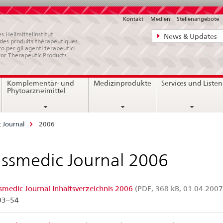
Kontakt
Medien
Stellenangebote
Direktnavigat
s Heilmittelinstitut
News & Updates
e des produits thérapeutiques
News,
ro per gli agenti terapeutici
for Therapeutic Products
Rechtsgrundl
Kontakt
Komplementär- und
Medizinprodukte
Services und Listen
Phytoarzneimittel
 Journal
2006
ssmedic Journal 2006
smedic Journal Inhaltsverzeichnis 2006
(PDF, 368 kB, 01.04.2007
03–54