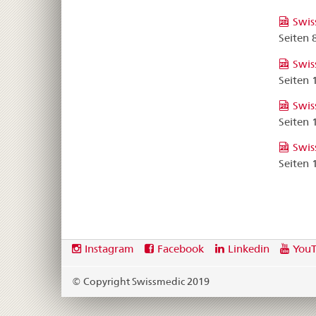
Swis
Seiten
Swis
Seiten
Swis
Seiten
Swis
Seiten
Footer
Social
Instagram
Facebook
Linkedin
You
media
links
© Copyright Swissmedic 2019