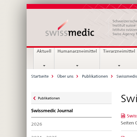
Schweizerische
Institut suiss
Istituto svizze
Swiss Agency 
Hauptnavigation
Aktuell
Humanarzneimittel
Tierarzneimittel
Breadcrumb
Startseite
Über uns
Publikationen
Swissmedic
Zurück
Swi
Publikationen
zu
Swissmedic Journal
Swis
Seiten 
2026