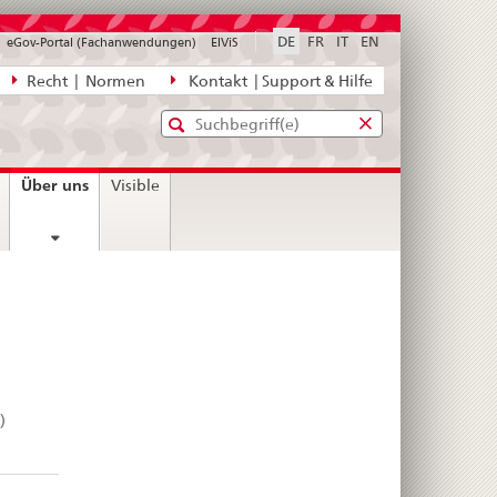
DE
FR
IT
EN
eGov-Portal (Fachanwendungen)
ElViS
ion
Recht | Normen
Kontakt | Support & Hilfe
Standard-
Eingabefenster
agen,
für
Suche
Eingabefenster
die
für
current
Über uns
Visible
Suche
die
page
Suche
)