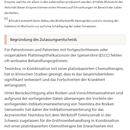
Enzyme, welche vor allem in den Leberzellen produziert werden. Erhöhte Blutwerte der
Aktivität dieser Enzyme können einen Hinweis auf Erkrankungen im Bereich der Leber
darstellen.
[5]
Bilirubin entsteht beim Abbau des Blutfarbstoffs Hämoglobin und ein Anstieg der
Substanz im Blut kann u.a. auf eine Schädigung der Leber hinweisen.
Begründung des Zulassungsentscheids
Für Patientinnen und Patienten mit fortgeschrittenem oder
inoperablem Plattenepithelkarzinom der Speiseröhre (ESCC) fehlen
oft wirksame Behandlungsoptionen.
Tevimbra, in Kombination mit einer platinbasierten Chemotherapie,
hat in klinischen Studien gezeigt, dass es das Gesamtüberleben
signifikant verbessert und das Fortschreiten der Krankheit
verlangsamt.
Unter Berücksichtigung aller Risiken und Vorsichtsmassnahmen und
aufgrund der vorliegenden Daten überwiegen die Vorteile der
vorliegenden Indikationserweiterung von Tevimbra die Risiken.
Swissmedic hat daher die Indikationserweiterung für das
Arzneimittel Tevimbra mit dem Wirkstoff Tislelizumab in der
Schweiz zugelassen für die Erstlinienbehandlung in Kombination
mit einer platinbasierten Chemotherapie bei Erwachsenen mit