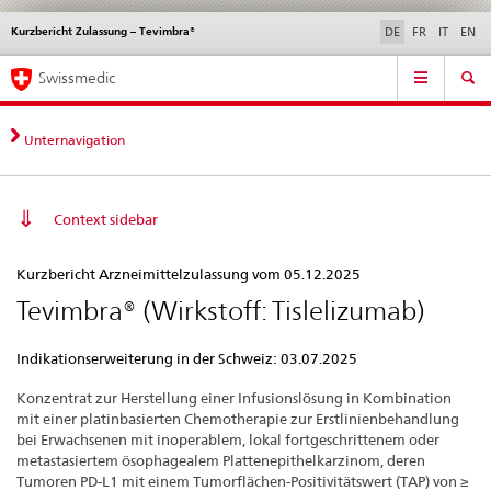
Kurzbericht Zulassung – Tevimbra®
Sprachwahl
Service
DE
FR
IT
EN
navigation
Direktnavigation
Hauptnavigation
News & Updates
Recht | Normen
Kontakt | Support & Hilfe
Swissmedic
News,
Rechtsgrundlagen,
Kontakt
Unternavigation
Context sidebar
Kurzbericht
Kurzbericht Arzneimittelzulassung vom 05.12.2025
Zulassung
Tevimbra® (Wirkstoff: Tislelizumab)
–
Tevimbra®
Indikationserweiterung in der Schweiz: 03.07.2025
Konzentrat zur Herstellung einer Infusionslösung in Kombination
mit einer platinbasierten Chemotherapie zur Erstlinienbehandlung
bei Erwachsenen mit inoperablem, lokal fortgeschrittenem oder
metastasiertem ösophagealem Plattenepithelkarzinom, deren
Tumoren PD-L1 mit einem Tumorflächen-Positivitätswert (TAP) von ≥