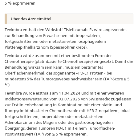
5 % exprimieren
Über das Arzneimittel
Tevimbra enthält den Wirkstoff Tislelizumab. Es wird angewendet
zur Behandlung von Erwachsenen mit inoperablem,
fortgeschrittenem oder metastasiertem ösophagealem
Plattenepithelkarzinom (Speiseröhrenkrebs).
Tevimbra wird zusammen mit einer bestimmten Form der
Chemotherapie (platinbasierte Chemotherapie) eingesetzt. Damit die
Behandlung wirksam sein kann, muss ein bestimmtes
Oberflächenmerkmal, das sogenannte «PD-L1 Protein» bei
mindestens 5% des Tumorgewebes nachweisbar sein (TAP-Score ≥ 5
%).
Tevimbra wurde erstmals am 11.04.2024 und mit einer weiteren
Indikationserweiterung vom 03.07.2025 von Swissmedic zugelassen
zur Erstlinienbehandlung in Kombination mit einer platin- und
fluorpyrimidinbasierter Chemotherapie mit HER-2-negativem, lokal
fortgeschrittenem, inoperablem oder metastasiertem
Adenokarzinom des Magens oder des gastroösophagealen
Übergangs, deren Tumoren PD-L1 mit einem Tumorflächen-
Positivitätswert (TAP) von ≥ 5 % exprimieren.