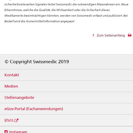
sicherheitsrelevanten Signalen leitet Swissmedic die notwendigen Massnahmen ein. Neue
Erkenntnisse, welche die Qualität, die Wirksamkeit oder die Sicherheit dieses
Medikaments beeinträchtigen könnten, werden von Swissmedic erfasst und publiziert. Bei
Bedarf wird die Arzneimittelinformation angepasst.
Zum Seitenanfang
Footer
© Copyright Swissmedic 2019
Kontakt
Medien
Stellenangebote
eGov-Portal (Fachanwendungen)
ElViS
Social
Instagram