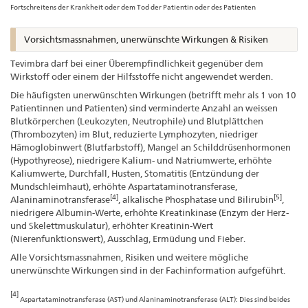
Fortschreitens der Krankheit oder dem Tod der Patientin oder des Patienten
Vorsichtsmassnahmen, unerwünschte Wirkungen & Risiken
Tevimbra darf bei einer Überempfindlichkeit gegenüber dem
Wirkstoff oder einem der Hilfsstoffe nicht angewendet werden.
Die häufigsten unerwünschten Wirkungen (betrifft mehr als 1 von 10
Patientinnen und Patienten) sind verminderte Anzahl an weissen
Blutkörperchen (Leukozyten, Neutrophile) und Blutplättchen
(Thrombozyten) im Blut, reduzierte Lymphozyten, niedriger
Hämoglobinwert (Blutfarbstoff), Mangel an Schilddrüsenhormonen
(Hypothyreose), niedrigere Kalium- und Natriumwerte, erhöhte
Kaliumwerte, Durchfall, Husten, Stomatitis (Entzündung der
Mundschleimhaut), erhöhte Aspartataminotransferase,
[4]
[5]
Alaninaminotransferase
, alkalische Phosphatase und Bilirubin
,
niedrigere Albumin-Werte, erhöhte Kreatinkinase (Enzym der Herz-
und Skelettmuskulatur), erhöhter Kreatinin-Wert
(Nierenfunktionswert), Ausschlag, Ermüdung und Fieber.
Alle Vorsichtsmassnahmen, Risiken und weitere mögliche
unerwünschte Wirkungen sind in der Fachinformation aufgeführt.
[4]
Aspartataminotransferase (AST) und Alaninaminotransferase (ALT): Dies sind beides