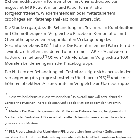
(Scheinmedikation) in Kombination mit Chemotherapie bei
insgesamt 649 Patientinnen und Patienten mit lokal
fortgeschrittenem, wiederkehrendem oder metastasiertem
ösophagealem Plattenepithelkarzinom untersucht.
Die Studie ergab, dass die Behandlung mit Tevimbra in Kombination
mit Chemotherapie im Vergleich zu Placebo in Kombination mit
Chemotherapie zu einer signifikanten Verlängerung des
[1]
Gesamtüberlebens (OS)
führte. Die Patientinnen und Patienten, die
Tevimbra erhielten und deren Tumore einen TAP ≥ 5% aufwiesen,
[2]
hatten ein medianes
OS von 19,6 Monaten im Vergleich zu 10,0
Monaten bei denjenigen in der Placebogruppe.
Der Nutzen der Behandlung mit Tevimbra zeigte sich ebenso in der
[3]
Verlängerung des progressionsfreien Überlebens (PFS)
und einer
höheren objektiven Ansprechrate im Vergleich zur Placebogruppe.
[1]
Gesamtüberleben: Das Gesamtüberleben (OS, overall survival) bezeichnet die
Zeitspanne zwischen Therapiebeginn und Tod des Patienten bzw. der Patientin.
[2]
Median: Der Wert, der genau in der Mitte einer Datenverteilung liegt, nennt sich
Median oder Zentralwert. Die eine Hälfte aller Daten ist immer kleiner, die andere
grösser als der Median.
[3]
PFS: Progressionsfreies Überleben (PFS, progression-free survival): Zeitspanne
zwischen dem Start einer Behandlung oder einer klinischen Studie und dem Beginn des