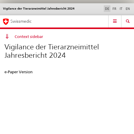
Vigilance der Tierarzneimittel Jahresbericht 2024
Sprachwahl
Service
DE
FR
IT
EN
navigation
Direktnavigation
Hauptnavigation
News & Updates
Recht | Normen
Kontakt | Support & Hilfe
Swissmedic
News,
Rechtsgrundlagen,
Kontakt
Context sidebar
Vigilance der Tierarzneimittel
Jahresbericht 2024
e-Paper Version