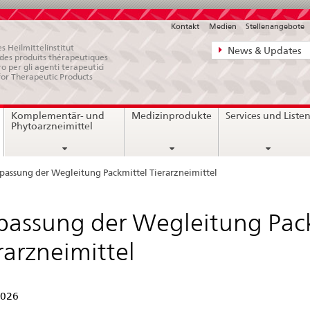
Kontakt
Medien
Stellenangebote
Direktnavigat
s Heilmittelinstitut
News & Updates
e des produits thérapeutiques
News,
ro per gli agenti terapeutici
for Therapeutic Products
Rechtsgrundl
Kontakt
current
Komplementär- und
Medizinprodukte
Services und Liste
page
Phytoarzneimittel
passung der Wegleitung Packmittel Tierarzneimittel
assung der Wegleitung Pac
rarzneimittel
2026