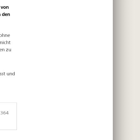
 von
n den
 ohne
nicht
en zu
sst und
 364