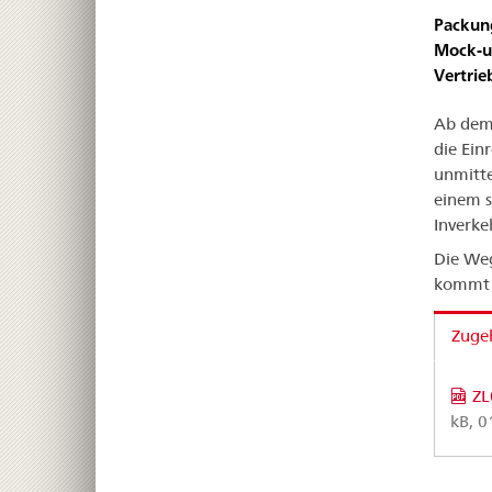
Packung
Mock-up
Vertrie
Ab dem 
die Ein
unmitte
einem s
Inverke
Die We
kommt 
Zuge
ZL
kB, 0