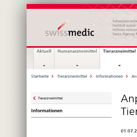
Schweizerische
Institut suiss
Istituto svizze
Swiss Agency 
Hauptnavigation
Tierarzneimittel
Aktuell
Humanarzneimittel
Breadcrumb
Startseite
Tierarzneimittel
Informationen
An
Zurück
Anp
Tierarzneimittel
zu
Tie
Informationen
01.07.