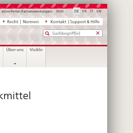
DE
FR
IT
EN
eGov-Portal (Fachanwendungen)
ElViS
ion
Recht | Normen
Kontakt | Support & Hilfe
Standard-
Eingabefenster
agen,
für
Suche
Eingabefenster
die
für
n
Über uns
Visible
Suche
die
Suche
kmittel