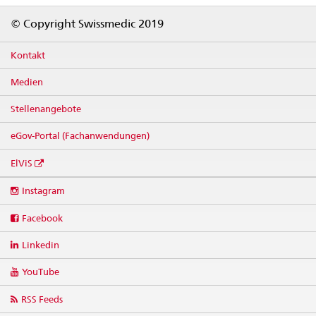
Footer
© Copyright Swissmedic 2019
Kontakt
Medien
Stellenangebote
eGov-Portal (Fachanwendungen)
ElViS
Social
Instagram
media
links
Facebook
Linkedin
YouTube
RSS Feeds