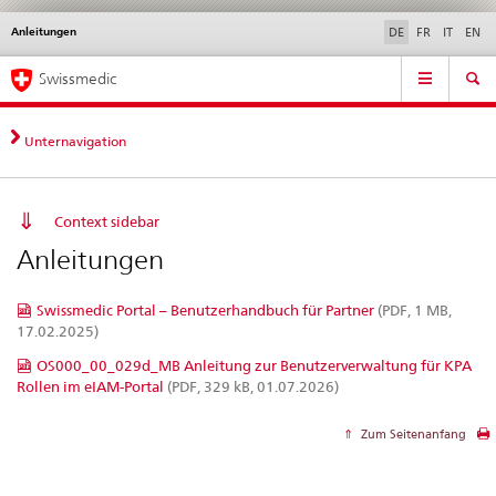
Anleitungen
Sprachwahl
Service
DE
FR
IT
EN
navigation
Direktnavigation
Hauptnavigation
News & Updates
Recht | Normen
Kontakt | Support & Hilfe
Swissmedic
News,
Rechtsgrundlagen,
Kontakt
Unternavigation
Context sidebar
Anleitungen
Swissmedic Portal – Benutzerhandbuch für Partner
(PDF, 1 MB,
17.02.2025)
OS000_00_029d_MB Anleitung zur Benutzerverwaltung für KPA
Rollen im eIAM-Portal
(PDF, 329 kB, 01.07.2026)
Zum Seitenanfang