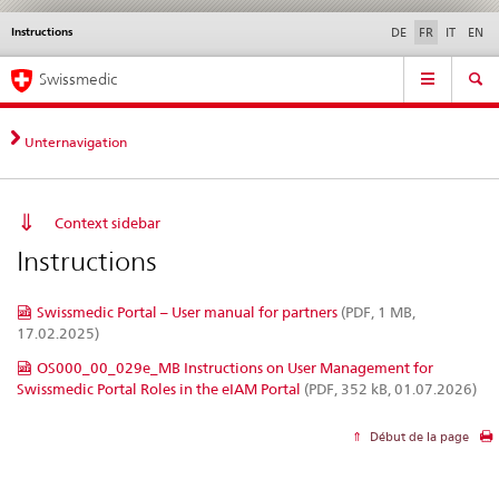
Instructions
Service
DE
FR
IT
EN
navigation
Navigation
Navigation
Actualités & Mises à
Aspects légaux,
Contact | Support &
Swissmedic
directe:
jour
normes
aide
actualités,
bases
Unternavigation
juridiques,
contact
Context sidebar
Instructions
Swissmedic Portal – User manual for partners
(PDF, 1 MB,
17.02.2025)
OS000_00_029e_MB Instructions on User Management for
Swissmedic Portal Roles in the eIAM Portal
(PDF, 352 kB, 01.07.2026)
Début de la page