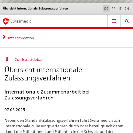
Übersicht internationale Zulassungsverfahren
Sprachwahl
Service
DE
FR
IT
EN
navigation
Direktnavigation
Hauptnavigation
News & Updates
Recht | Normen
Kontakt | Support & Hilfe
Swissmedic
News,
Rechtsgrundlagen,
Kontakt
Unternavigation
Context sidebar
Übersicht internationale
Zulassungsverfahren
Internationale Zusammenarbeit bei
Zulassungsverfahren
07.03.2025
Neben den Standard-Zulassungsverfahren führt Swissmedic auch
internationale Zulassungsverfahren durch oder beteiligt sich daran,
damit die Patientinnen und Patienten in der Schweiz und den