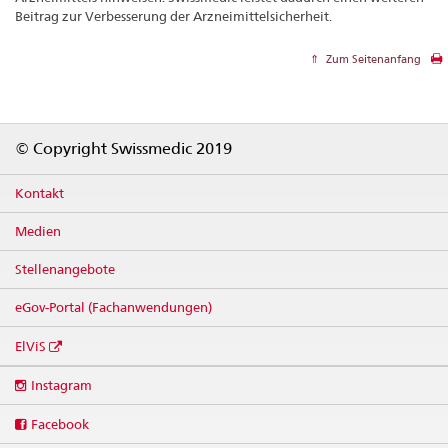
Beitrag zur Verbesserung der Arzneimittelsicherheit.
Zum Seitenanfang
Footer
© Copyright Swissmedic 2019
Kontakt
Medien
Stellenangebote
eGov-Portal (Fachanwendungen)
ElViS
Social
Instagram
media
links
Facebook