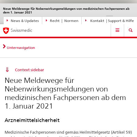
Neue Meldewege für Nebenwirkungsmeldungen von medizinischen Fachpersonen ab
Sprachwahl
Service
dem 1. Januar 2021
navigation
Direktnavigation
DE
FR
IT
EN
News & Updates
Recht | Normen
Kontakt | Support & Hilfe
News,
Hauptnavigation
Rechtsgrundlagen,
Swissmedic
Kontakt
Unternavigation
Context sidebar
Neue Meldewege für
Nebenwirkungsmeldungen von
medizinischen Fachpersonen ab dem
1. Januar 2021
Arzneimittelsicherheit
Medizinische Fachpersonen sind gemäss Heilmittelgesetz (Artikel 59)