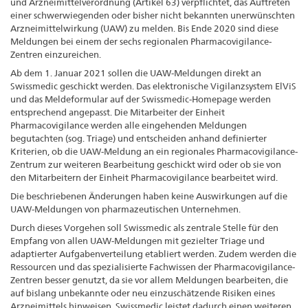
und Arzneimittelverordnung (Artikel 63) verpflichtet, das Auftreten
einer schwerwiegenden oder bisher nicht bekannten unerwünschten
Arzneimittelwirkung (UAW) zu melden. Bis Ende 2020 sind diese
Meldungen bei einem der sechs regionalen Pharmacovigilance-
Zentren einzureichen.
Ab dem 1. Januar 2021 sollen die UAW-Meldungen direkt an
Swissmedic geschickt werden. Das elektronische Vigilanzsystem ElViS
und das Meldeformular auf der Swissmedic-Homepage werden
entsprechend angepasst. Die Mitarbeiter der Einheit
Pharmacovigilance werden alle eingehenden Meldungen
begutachten (sog. Triage) und entscheiden anhand definierter
Kriterien, ob die UAW-Meldung an ein regionales Pharmacovigilance-
Zentrum zur weiteren Bearbeitung geschickt wird oder ob sie von
den Mitarbeitern der Einheit Pharmacovigilance bearbeitet wird.
Die beschriebenen Änderungen haben keine Auswirkungen auf die
UAW-Meldungen von pharmazeutischen Unternehmen.
Durch dieses Vorgehen soll Swissmedic als zentrale Stelle für den
Empfang von allen UAW-Meldungen mit gezielter Triage und
adaptierter Aufgabenverteilung etabliert werden. Zudem werden die
Ressourcen und das spezialisierte Fachwissen der Pharmacovigilance-
Zentren besser genutzt, da sie vor allem Meldungen bearbeiten, die
auf bislang unbekannte oder neu einzuschätzende Risiken eines
Arzneimittels hinweisen. Swissmedic leistet dadurch einen weiteren