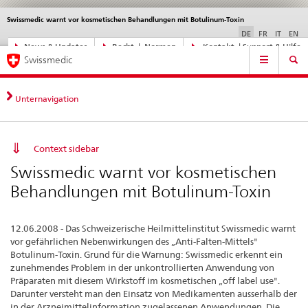
Swissmedic warnt vor kosmetischen Behandlungen mit Botulinum-Toxin
Sprachwahl
Service
navigation
DE
FR
IT
EN
Direktnavigation
News & Updates
Recht | Normen
Kontakt | Support & Hilfe
Hauptnavigation
News,
Swissmedic
Rechtsgrundlagen,
Kontakt
Unternavigation
Context sidebar
Swissmedic warnt vor kosmetischen
Behandlungen mit Botulinum-Toxin
12.06.2008 - Das Schweizerische Heilmittelinstitut Swissmedic warnt
vor gefährlichen Nebenwirkungen des „Anti-Falten-Mittels"
Botulinum-Toxin. Grund für die Warnung: Swissmedic erkennt ein
zunehmendes Problem in der unkontrollierten Anwendung von
Präparaten mit diesem Wirkstoff im kosmetischen „off label use".
Darunter versteht man den Einsatz von Medikamenten ausserhalb der
in der Arzneimittelinformation zugelassenen Anwendungen. Die