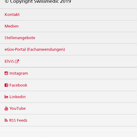
© Copyright Swissmedic 2019
Kontakt
Medien
Stellenangebote
eGov-Portal (Fachanwendungen)
ElViS
Social
Instagram
media
links
Facebook
Linkedin
YouTube
RSS Feeds