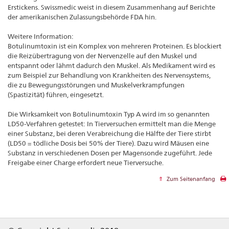
Erstickens. Swissmedic weist in diesem Zusammenhang auf Berichte
der amerikanischen Zulassungsbehörde FDA hin.
Weitere Information:
Botulinumtoxin ist ein Komplex von mehreren Proteinen. Es blockiert
die Reizübertragung von der Nervenzelle auf den Muskel und
entspannt oder lähmt dadurch den Muskel. Als Medikament wird es
zum Beispiel zur Behandlung von Krankheiten des Nervensystems,
die zu Bewegungsstörungen und Muskelverkrampfungen
(Spastizität) führen, eingesetzt.
Die Wirksamkeit von Botulinumtoxin Typ A wird im so genannten
LD50-Verfahren getestet: In Tierversuchen ermittelt man die Menge
einer Substanz, bei deren Verabreichung die Hälfte der Tiere stirbt
(LD50 = tödliche Dosis bei 50% der Tiere). Dazu wird Mäusen eine
Substanz in verschiedenen Dosen per Magensonde zugeführt. Jede
Freigabe einer Charge erfordert neue Tierversuche.
Zum Seitenanfang
Footer