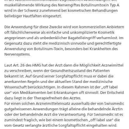
muskellähmende Wirkung des Nervengiftes Botulinumtoxin Typ A
wird in der Schweiz zunehmend bei kosmetischen Behandlungen
beliebiger Hautfalten eingesetzt.
Die Anwendung für diese Zwecke wird von kommerziellen Anbietern
oft fälschlicherweise als einfache und unkomplizierte Kosmetik
angepriesen und als unbedenklicher Bagatelleingriff verharmlost. Im
Gegensatz dazu steht die medizinisch sinnvolle und gerechtfertigte
Anwendung von Botulinum-Toxin, besonders bei Krankheiten des
Nervensystems.
Laut Art. 26 des HMG hat der Arzt dann die Möglichkeit Arzneimittel
zu verschreiben, wenn der Gesundheitszustand des Patienten
bekannt ist. Auf Grund seiner Sorgfaltspflicht muss er dabei die
anerkannten Regeln und der aktuellen Stand der medizinische
Wissenschaft berücksichtigen. In diesem Rahmen ist der „off label
use" von Medikamenten bei Erkrankungen oft sinnvoll. Der Entscheid
dazu liegt in der Therapiefreiheit des Arztes.
Für einen solchen Arzneimitteleinsatz ausserhalb der von Swissmedic
gutgeheissenen Anwendungen trägt alleine die behandelnde Ärztin
oder der behandelnde Arzt die Verantwortung. Für Swissmedic ist es
zumindest fraglich, wie bei einem kosmetischen „off label use" die
vom Gesetz verlangte ärztliche Sorgfaltspflicht eingehalten wird.