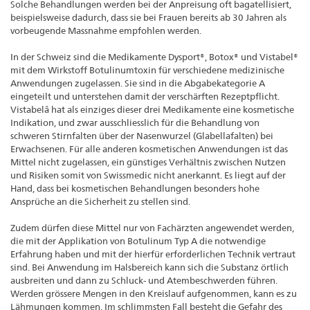
Solche Behandlungen werden bei der Anpreisung oft bagatellisiert,
beispielsweise dadurch, dass sie bei Frauen bereits ab 30 Jahren als
vorbeugende Massnahme empfohlen werden.
In der Schweiz sind die Medikamente Dysport®, Botox® und Vistabel®
mit dem Wirkstoff Botulinumtoxin für verschiedene medizinische
Anwendungen zugelassen. Sie sind in die Abgabekategorie A
eingeteilt und unterstehen damit der verschärften Rezeptpflicht.
Vistabelâ hat als einziges dieser drei Medikamente eine kosmetische
Indikation, und zwar ausschliesslich für die Behandlung von
schweren Stirnfalten über der Nasenwurzel (Glabellafalten) bei
Erwachsenen. Für alle anderen kosmetischen Anwendungen ist das
Mittel nicht zugelassen, ein günstiges Verhältnis zwischen Nutzen
und Risiken somit von Swissmedic nicht anerkannt. Es liegt auf der
Hand, dass bei kosmetischen Behandlungen besonders hohe
Ansprüche an die Sicherheit zu stellen sind.
Zudem dürfen diese Mittel nur von Fachärzten angewendet werden,
die mit der Applikation von Botulinum Typ A die notwendige
Erfahrung haben und mit der hierfür erforderlichen Technik vertraut
sind. Bei Anwendung im Halsbereich kann sich die Substanz örtlich
ausbreiten und dann zu Schluck- und Atembeschwerden führen.
Werden grössere Mengen in den Kreislauf aufgenommen, kann es zu
Lähmungen kommen. Im schlimmsten Fall besteht die Gefahr des