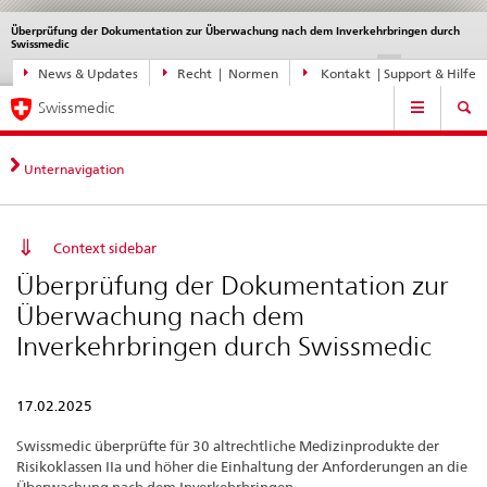
Überprüfung der Dokumentation zur Überwachung nach dem Inverkehrbringen durch
Sprachwahl
Service
Swissmedic
navigation
Direktnavigation
DE
FR
IT
EN
News & Updates
Recht | Normen
Kontakt | Support & Hilfe
News,
Hauptnavigation
Rechtsgrundlagen,
Swissmedic
Kontakt
Unternavigation
Context sidebar
Überprüfung der Dokumentation zur
Überwachung nach dem
Inverkehrbringen durch Swissmedic
17.02.2025
Swissmedic überprüfte für 30 altrechtliche Medizinprodukte der
Risikoklassen IIa und höher die Einhaltung der Anforderungen an die
Überwachung nach dem Inverkehrbringen.