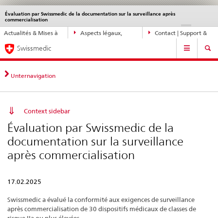
Évaluation par Swissmedic de la documentation sur la surveillance après
Service
commercialisation
navigation
Navigation
DE
FR
IT
EN
Actualités & Mises à
Aspects légaux,
Contact | Support &
directe:
Navigation
jour
normes
aide
actualités,
Swissmedic
bases
juridiques,
Unternavigation
contact
Context sidebar
Évaluation par Swissmedic de la
documentation sur la surveillance
après commercialisation
17.02.2025
Swissmedic a évalué la conformité aux exigences de surveillance
après commercialisation de 30 dispositifs médicaux de classes de
risque IIa ou plus élevées.