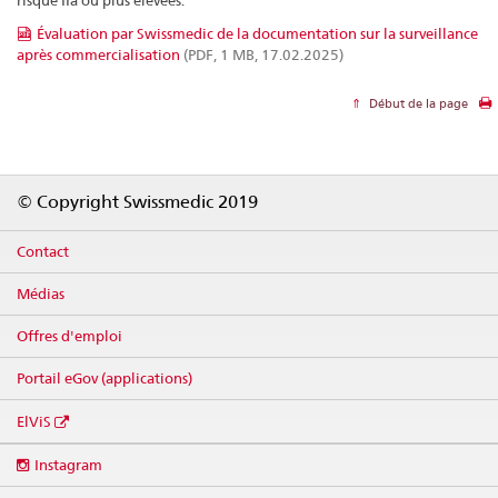
Évaluation par Swissmedic de la documentation sur la surveillance
après commercialisation
(PDF, 1 MB, 17.02.2025)
Début de la page
Footer
© Copyright Swissmedic 2019
Contact
Médias
Offres d'emploi
Portail eGov (applications)
ElViS
Social
Instagram
media
links