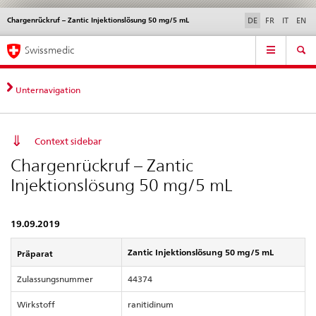
Chargenrückruf – Zantic Injektionslösung 50 mg/5 mL
Sprachwahl
Service
DE
FR
IT
EN
navigation
Direktnavigation
Hauptnavigation
News & Updates
Recht | Normen
Kontakt | Support & Hilfe
Swissmedic
News,
Rechtsgrundlagen,
Kontakt
Unternavigation
Context sidebar
Chargenrückruf – Zantic
Injektionslösung 50 mg/5 mL
19.09.2019
Zantic Injektionslösung 50 mg/5 m
L
Präparat
Zulassungsnummer
44374
Wirkstoff
ranitidinum