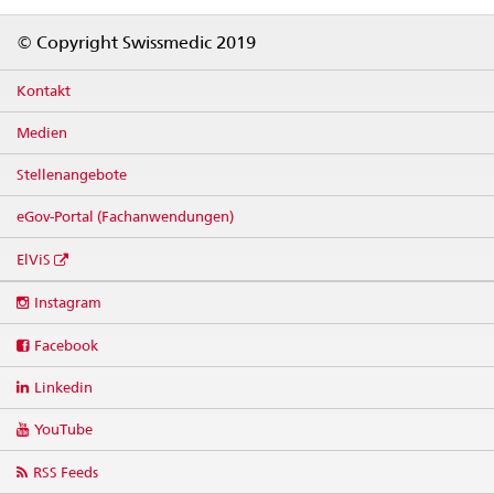
Footer
© Copyright Swissmedic 2019
Kontakt
Medien
Stellenangebote
eGov-Portal (Fachanwendungen)
ElViS
Social
Instagram
media
links
Facebook
Linkedin
YouTube
RSS Feeds