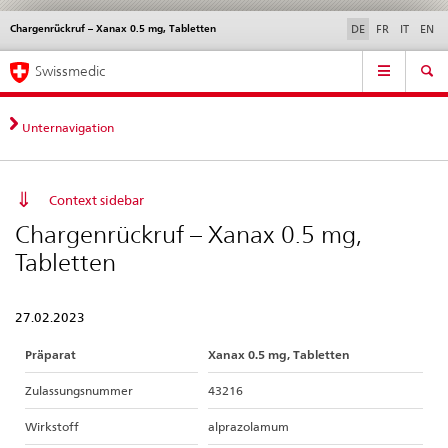
Chargenrückruf – Xanax 0.5 mg, Tabletten
Sprachwahl
Service
DE
FR
IT
EN
navigation
Direktnavigation
Hauptnavigation
News & Updates
Recht | Normen
Kontakt | Support & Hilfe
Swissmedic
News,
Rechtsgrundlagen,
Kontakt
Unternavigation
Context sidebar
Chargenrückruf – Xanax 0.5 mg,
Tabletten
27.02.2023
Präparat
Xanax 0.5 mg, Tabletten
Zulassungsnummer
43216
Wirkstoff
alprazolamum