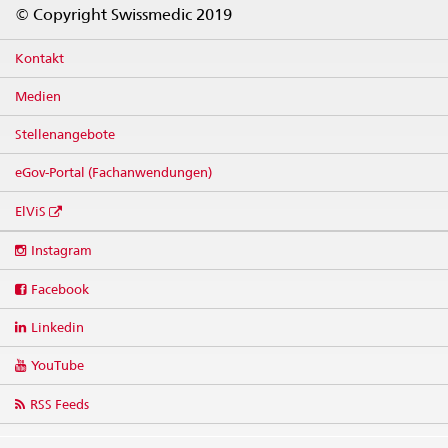
Footer
© Copyright Swissmedic 2019
Kontakt
Medien
Stellenangebote
eGov-Portal (Fachanwendungen)
ElViS
Social
Instagram
media
links
Facebook
Linkedin
YouTube
RSS Feeds