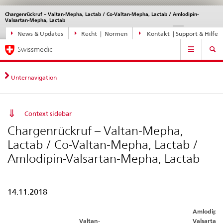
Chargenrückruf – Valtan-Mepha, Lactab / Co-Valtan-Mepha, Lactab / Amlodipin-
Sprachwahl
Service
Valsartan-Mepha, Lactab
navigation
Direktnavigation
DE
FR
IT
EN
News & Updates
Recht | Normen
Kontakt | Support & Hilfe
News,
Hauptnavigation
Rechtsgrundlagen,
Swissmedic
Kontakt
Unternavigation
Context sidebar
Chargenrückruf – Valtan-Mepha,
Lactab / Co-Valtan-Mepha, Lactab /
Amlodipin-Valsartan-Mepha, Lactab
14.11.2018
Amlodipin
Valtan-
Valsartan-