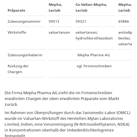
Mepha,
Co-Valtan-Mepha,
Mepha,
Präparate
Lactab
Lactab
Lactab
Zulassungsnummer
59513
59321
65866
Wirkstoffe
valsartanum
valsartanum;
amlodipini
hydrochlorothiazidum
besilas;
valsartan
Zulassungsinhaberin
Mepha Pharma AG
Rückzug der
vgl. Firmenschreiben
Chargen
Die Firma Mepha Pharma AG zieht die im Firmenschreiben
erwähnten Chargen der oben erwähnten Präparate vom Markt
zurück.
Im Rahmen von Überprüfungen durch das Swissmedic-Labor (OMCL)
wurde im Valsartan-Wirkstoff des Herstellers Mylan Laboratories
Limited, Indien, eine Verunreinigung (N-Nitrosodiethylamin, NDEA)
in Konzentrationen oberhalb der Unbedenklichkeitsgrenze
festgestellt.