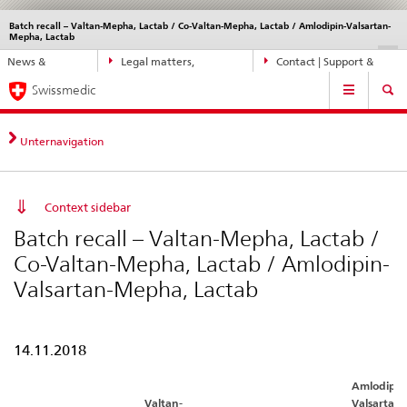
Batch recall – Valtan-Mepha, Lactab / Co-Valtan-Mepha, Lactab / Amlodipin-Valsartan-
Languages
Service
Mepha, Lactab
navigation
Direct
DE
FR
IT
EN
News &
Legal matters,
Contact | Support &
navigation:
Main
Updates
standards
Help
news,
Swissmedic
Navigation
legal
matters,
Unternavigation
contact
Context sidebar
Batch recall – Valtan-Mepha, Lactab /
Co-Valtan-Mepha, Lactab / Amlodipin-
Valsartan-Mepha, Lactab
14.11.2018
Amlodipin
Valtan-
Valsartan-