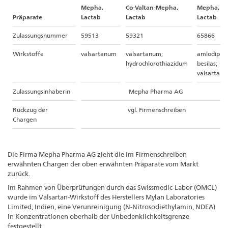
Mepha,
Co-Valtan-Mepha,
Mepha,
Präparate
Lactab
Lactab
Lactab
Zulassungsnummer
59513
59321
65866
Wirkstoffe
valsartanum
valsartanum;
amlodipini
hydrochlorothiazidum
besilas;
valsartan
Zulassungsinhaberin
Mepha Pharma AG
Rückzug der
vgl. Firmenschreiben
Chargen
Die Firma Mepha Pharma AG zieht die im Firmenschreiben
erwähnten Chargen der oben erwähnten Präparate vom Markt
zurück.
Im Rahmen von Überprüfungen durch das Swissmedic-Labor (OMCL)
wurde im Valsartan-Wirkstoff des Herstellers Mylan Laboratories
Limited, Indien, eine Verunreinigung (N-Nitrosodiethylamin, NDEA)
in Konzentrationen oberhalb der Unbedenklichkeitsgrenze
festgestellt.