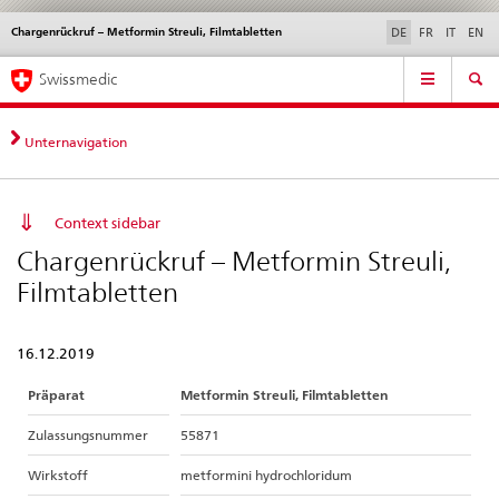
Chargenrückruf – Metformin Streuli, Filmtabletten
Sprachwahl
Service
DE
FR
IT
EN
navigation
Direktnavigation
Hauptnavigation
News & Updates
Recht | Normen
Kontakt | Support & Hilfe
Swissmedic
News,
Rechtsgrundlagen,
Kontakt
Unternavigation
Context sidebar
Chargenrückruf – Metformin Streuli,
Filmtabletten
16.12.2019
Präparat
Metformin Streuli, Filmtabletten
Zulassungsnummer
55871
Wirkstoff
metformini hydrochloridum