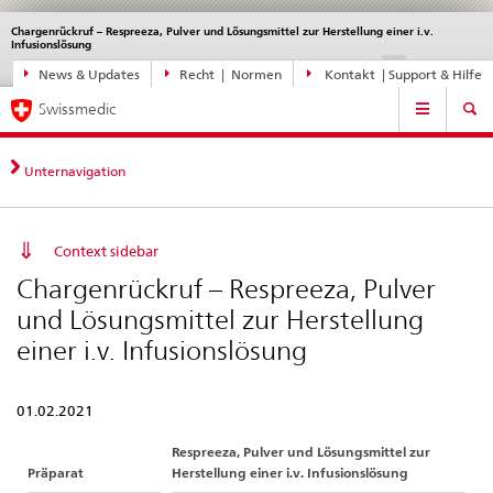
Chargenrückruf – Respreeza, Pulver und Lösungsmittel zur Herstellung einer i.v.
Sprachwahl
Service
Infusionslösung
navigation
Direktnavigation
DE
FR
IT
EN
News & Updates
Recht | Normen
Kontakt | Support & Hilfe
News,
Hauptnavigation
Rechtsgrundlagen,
Swissmedic
Kontakt
Unternavigation
Context sidebar
Chargenrückruf – Respreeza, Pulver
und Lösungsmittel zur Herstellung
einer i.v. Infusionslösung
01.02.2021
Respreeza, Pulver und Lösungsmittel zur
Präparat
Herstellung einer i.v. Infusionslösung