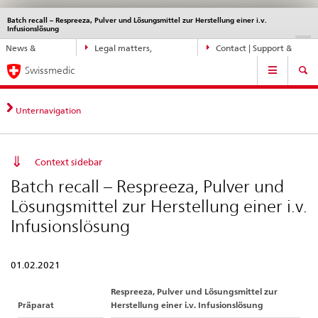
Batch recall – Respreeza, Pulver und Lösungsmittel zur Herstellung einer i.v.
Languages
Service
Infusionslösung
navigation
Direct
DE
FR
IT
EN
News &
Legal matters,
Contact | Support &
navigation:
Main
Updates
standards
Help
news,
Swissmedic
Navigation
legal
matters,
Unternavigation
contact
Context sidebar
Batch recall – Respreeza, Pulver und
Lösungsmittel zur Herstellung einer i.v.
Infusionslösung
01.02.2021
Respreeza, Pulver und Lösungsmittel zur
Präparat
Herstellung einer i.v. Infusionslösung