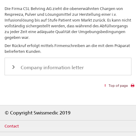
Die Firma CSL Behring AG zieht die obenerwähnten Chargen von
Respreeza, Pulver und Lösungsmittel zur Herstellung einer i.v.
Infusionslösung bis auf Stufe Patient vom Markt zurück. Es kann nicht
vollständig sichergestellt werden, dass während des Abfüllvorgangs
zu jeder Zeit eine adäquate Qualität der Umgebungsbedingungen
gegeben war.
Der Rückruf erfolgt mittels Firmenschreiben an die mit dem Präparat
belieferten Kunden.
Company information letter
Top of page
Footer
© Copyright Swissmedic 2019
Contact