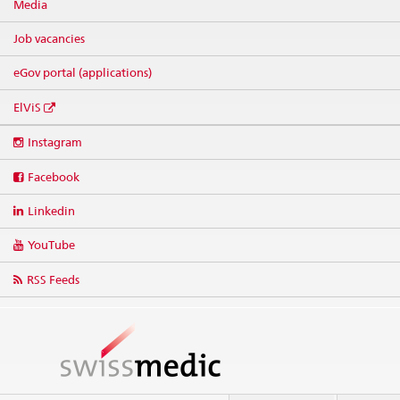
Media
Job vacancies
eGov portal (applications)
ElViS
Social
Instagram
media
links
Facebook
Linkedin
YouTube
RSS Feeds