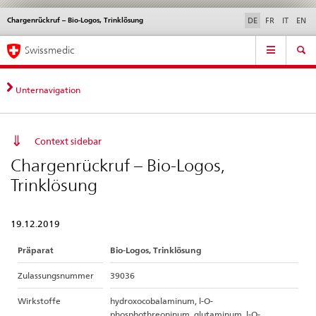
Chargenrückruf – Bio-Logos, Trinklösung
Sprachwahl
Service
DE
FR
IT
EN
navigation
Direktnavigation
Hauptnavigation
News & Updates
Recht | Normen
Kontakt | Support & Hilfe
Swissmedic
News,
Rechtsgrundlagen,
Kontakt
Unternavigation
Context sidebar
Chargenrückruf – Bio-Logos,
Trinklösung
19.12.2019
Präparat
Bio-Logos, Trinklösung
Zulassungsnummer
39036
Wirkstoffe
hydroxocobalaminum, l-O-
phosphothreoninum, glutaminum, l-O-