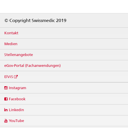
Footer
© Copyright Swissmedic 2019
Kontakt
Medien
Stellenangebote
eGov-Portal (Fachanwendungen)
ElViS
Social
Instagram
media
links
Facebook
Linkedin
YouTube