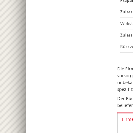
Präpar
Zulas
Wirkst
Zulas
Rückz
Die Fir
vorsorg
unbekan
spezifiz
Der Rüc
beliefe
Firm