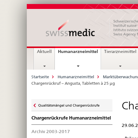
Schweizerische
Institut suiss
Istituto svizze
Swiss Agency 
Hauptnavigation
current
Humanarzneimittel
Aktuell
Tierarzneimittel
page
Breadcrumb
Startseite
Humanarzneimittel
Marktüberwachun
Chargenrückruf – Angusta, Tabletten à 25 μg
Zurück
Cha
Qualitätsmängel und Chargenrückrufe
zu
Chargenrückrufe Humanarzneimittel
29.06.
Archiv 2003-2017