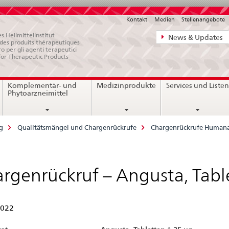
Kontakt
Medien
Stellenangebote
Direktnavigat
s Heilmittelinstitut
News & Updates
e des produits thérapeutiques
News,
ro per gli agenti terapeutici
for Therapeutic Products
Rechtsgrundl
Kontakt
Komplementär- und
Medizinprodukte
Services und Liste
Phytoarzneimittel
g
Qualitätsmängel und Chargenrückrufe
Chargenrückrufe Humana
rgenrückruf – Angusta, Tabl
2022