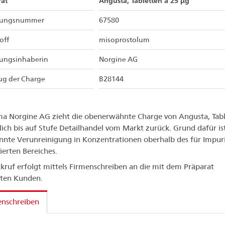
at
Angusta, Tabletten à 25 μg
sungsnummer
67580
off
misoprostolum
sungsinhaberin
Norgine AG
ug der Charge
B28144
ma Norgine AG zieht die obenerwähnte Charge von Angusta, Tab
lich bis auf Stufe Detailhandel vom Markt zurück. Grund dafür is
nte Verunreinigung in Konzentrationen oberhalb des für Impuri
ierten Bereiches.
kruf erfolgt mittels Firmenschreiben an die mit dem Präparat
rten Kunden.
enschreiben