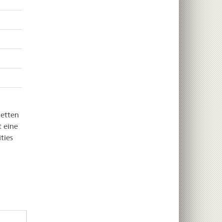
letten
t eine
ties