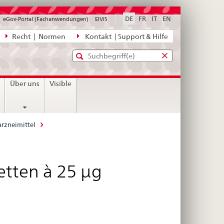
DE
FR
IT
EN
eGov-Portal (Fachanwendungen)
ElViS
ion
Recht | Normen
Kontakt | Support & Hilfe
Standard-
Eingabefenster
agen,
für
Suche
Eingabefenster
die
für
n
Über uns
Visible
Suche
die
Suche
rzneimittel
etten à 25 μg