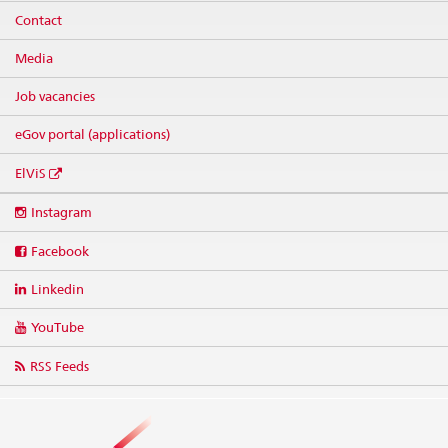
Contact
Media
Job vacancies
eGov portal (applications)
ElViS
Social
Instagram
media
links
Facebook
Linkedin
YouTube
RSS Feeds