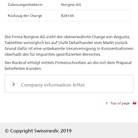
Zulassungsinhaberin
Norgine AG
Rückzug der Charge
B28144
Die Firma Norgine AG zieht die obenerwähnte Charge von Angusta,
Tabletten vorsorglich bis auf Stufe Detailhandel vom Markt zurück.
Grund dafür ist eine unbekannte Verunreinigung in Konzentrationen
oberhalb des für Impurities spezifizierten Bereiches.
Der Rückruf erfolgt mittels Firmenschreiben an die mit dem Präparat
belieferten Kunden.
Company information letter
Top of page
Footer
© Copyright Swissmedic 2019