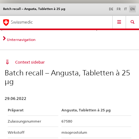
Batch recall – Angusta, Tabletten à 25 μg
Languages
Service
DE
FR
IT
EN
navigation
Direct
Main
News &
Legal matters,
Contact | Support &
Swissmedic
navigation:
Navigation
Updates
standards
Help
news,
legal
Unternavigation
matters,
contact
Context sidebar
Batch recall – Angusta, Tabletten à 25
μg
29.06.2022
Präparat
Angusta, Tabletten à 25 μg
Zulassungsnummer
67580
Wirkstoff
misoprostolum