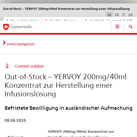
Out-of-Stock – YERVOY 200mg/40ml Konzentrat zur Herstellung einer Infusionslösung
Sprachwahl
Service
navigation
DE
FR
IT
EN
Direktnavigation
News & Updates
Recht | Normen
Kontakt | Support & Hilfe
Hauptnavigation
News,
Swissmedic
Rechtsgrundlagen,
Kontakt
Unternavigation
Context sidebar
Out-of-Stock – YERVOY 200mg/40ml
Konzentrat zur Herstellung einer
Infusionslösung
Befristete Bewilligung in ausländischer Aufmachung
08.06.2026
YERVOY 200mg/40ml, Konzentrat zur