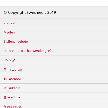
Footer
© Copyright Swissmedic 2019
Kontakt
Medien
Stellenangebote
eGov-Portal (Fachanwendungen)
ElViS
Social
Instagram
media
links
Facebook
Linkedin
YouTube
RSS Feeds