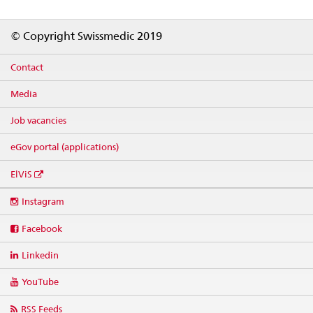
Footer
© Copyright Swissmedic 2019
Contact
Media
Job vacancies
eGov portal (applications)
ElViS
Social
Instagram
media
links
Facebook
Linkedin
YouTube
RSS Feeds