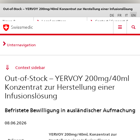
Out-of-Stock – YERVOY 200mg/40ml Konzentrat zur Herstellung einer Infusionslösung
Languages
Service
navigation
DE
FR
IT
EN
Direct
News &
Legal matters,
Contact | Support &
Main
navigation:
Swissmedic
Updates
standards
Help
Navigation
news,
legal
matters,
Unternavigation
contact
Context sidebar
Out-of-Stock – YERVOY 200mg/40ml
Konzentrat zur Herstellung einer
Infusionslösung
Befristete Bewilligung in ausländischer Aufmachung
08.06.2026
YERVOY 200mg/40ml, Konzentrat zur