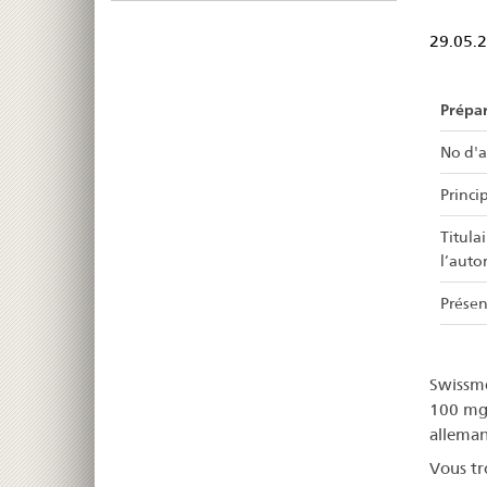
29.05.
Prépa
No d'a
Princip
Titula
l’auto
Présen
Swissme
100 mg/
alleman
Vous tr