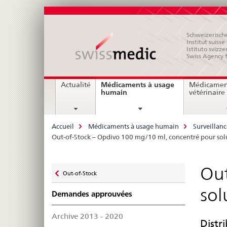
Schweizerische
Institut suiss
Istituto svizze
Swiss Agency 
Navigation
Médicaments à usage
Actualité
Médicamen
current
humain
vétérinaire
page
Breadcrumb
Accueil
Médicaments à usage humain
Surveillan
Out-of-Stock – Opdivo 100 mg/10 ml, concentré pour solu
Zurück
Out
Out-of-Stock
zu
sol
Demandes approuvées
Archive 2013 - 2020
Distr