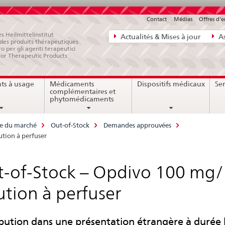
Contact
Médias
Offres d'
Navigation
s Heilmittelinstitut
Actualités & Mises à jour
As
e des produits thérapeutiques
directe:
ro per gli agenti terapeutici
for Therapeutic Products
actualités,
bases
ts à usage
Médicaments
Dispositifs médicaux
Ser
juridiques,
complémentaires et
contact
phytomédicaments
ce du marché
Out-of-Stock
Demandes approuvées
tion à perfuser
-of-Stock – Opdivo 100 mg/
ution à perfuser
ibution dans une présentation étrangère à durée 