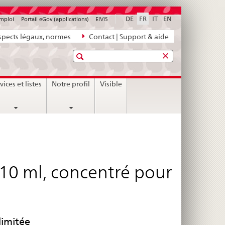
DE
FR
IT
EN
emploi
Portail eGov (applications)
ElViS
pects légaux, normes
Contact | Support & aide
Recherche
vices et listes
Notre profil
Visible
10 ml, concentré pour
limitée