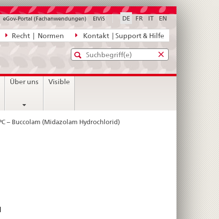
DE
FR
IT
EN
eGov-Portal (Fachanwendungen)
ElViS
ion
Recht | Normen
Kontakt | Support & Hilfe
Standard-
Eingabefenster
agen,
für
Suche
Eingabefenster
die
für
n
Über uns
Visible
Suche
die
Suche
C – Buccolam (Midazolam Hydrochlorid)
l