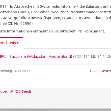
017 - In Absprache mit Swissmedic informiert die Zulassungsinha
witzerland GmbH, über einen möglichen Produktemangel betref
M vorgefüllte Kunststoffspritzen, Lösung zur Anwendung in d
le (ZL-Nr. 62556).
ierte Informationen entnehmen Sie bitte dem PDF-Dokument.
enschreiben
PC – Buccolam (Midazolam Hydrochlorid)
(PDF, 111 kB, 14.11.2
Änderung 16.11.2017
Zum Seiten
Tube
RSS Feeds