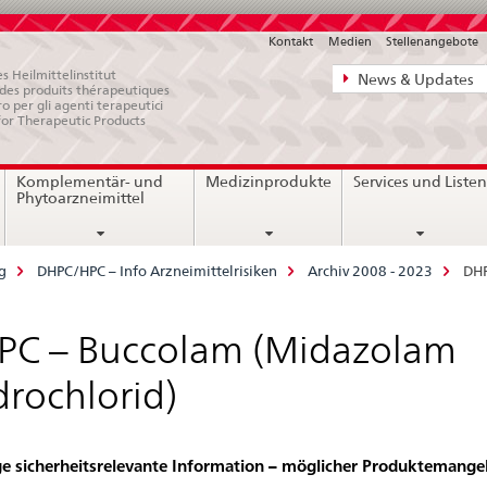
Kontakt
Medien
Stellenangebote
Direktnavigat
s Heilmittelinstitut
News & Updates
e des produits thérapeutiques
News,
ro per gli agenti terapeutici
for Therapeutic Products
Rechtsgrundl
Kontakt
Komplementär- und
Medizinprodukte
Services und Liste
Phytoarzneimittel
g
DHPC/HPC – Info Arzneimittelrisiken
Archiv 2008 - 2023
DHP
PC – Buccolam (Midazolam
rochlorid)
e sicherheitsrelevante Information – möglicher Produktemange