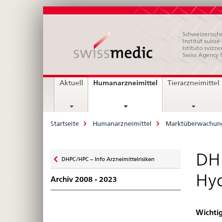
Schweizerische
Institut suiss
Istituto svizze
Swiss Agency 
Hauptnavigation
current
Humanarzneimittel
Aktuell
Tierarzneimittel
page
Breadcrumb
Startseite
Humanarzneimittel
Marktüberwachun
Zurück
DH
DHPC/HPC – Info Arzneimittelrisiken
zu
Hyd
Archiv 2008 - 2023
Wichtig