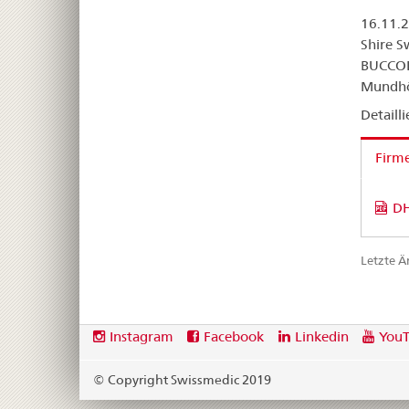
16.11.2
Shire S
BUCCOLA
Mundhöh
Detaill
Firm
DH
Letzte 
Footer
Social
Instagram
Facebook
Linkedin
You
media
links
© Copyright Swissmedic 2019