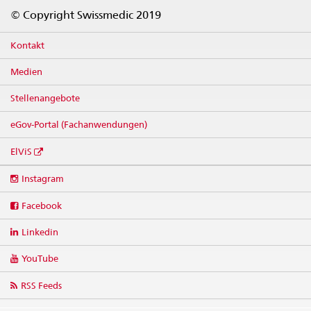
Footer
© Copyright Swissmedic 2019
Kontakt
Medien
Stellenangebote
eGov-Portal (Fachanwendungen)
ElViS
Social
Instagram
media
links
Facebook
Linkedin
YouTube
RSS Feeds