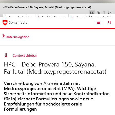
HPC – Depo-Provera 150, Sayana, Farlutal (Medroxyprogesteronacetat)
Sprachwahl
Service
navigation
DE
FR
IT
EN
Direktnavigation
News & Updates
Recht | Normen
Kontakt | Support & Hilfe
Hauptnavigation
News,
Swissmedic
Rechtsgrundlagen,
Kontakt
Unternavigation
Context sidebar
HPC – Depo-Provera 150, Sayana,
Farlutal (Medroxyprogesteronacetat)
Verschreibung von Arzneimitteln mit
Medroxyprogesteronacetat (MPA): Wichtige
Sicherheitsinformation und neue Kontraindikation
für injizierbare Formulierungen sowie neue
Empfehlungen für hochdosierte orale
Formulierungen