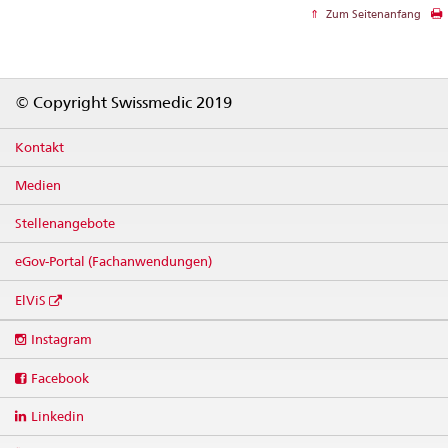
Zum Seitenanfang
Footer
© Copyright Swissmedic 2019
Kontakt
Medien
Stellenangebote
eGov-Portal (Fachanwendungen)
ElViS
Social
Instagram
media
links
Facebook
Linkedin