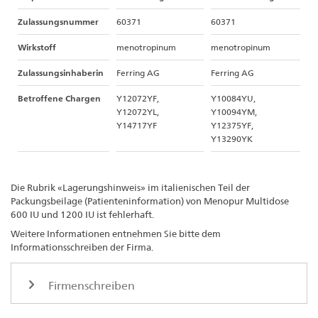
Zulassungsnummer
60371
60371
Wirkstoff
menotropinum
menotropinum
Zulassungsinhaberin
Ferring AG
Ferring AG
Betroffene Chargen
Y12072YF,
Y10084YU,
Y12072YL,
Y10094YM,
Y14717YF
Y12375YF,
Y13290YK
Die Rubrik «Lagerungshinweis» im italienischen Teil der
Packungsbeilage (Patienteninformation) von Menopur Multidose
600 IU und 1200 IU ist fehlerhaft.
Weitere Informationen entnehmen Sie bitte dem
Informationsschreiben der Firma.
Firmenschreiben