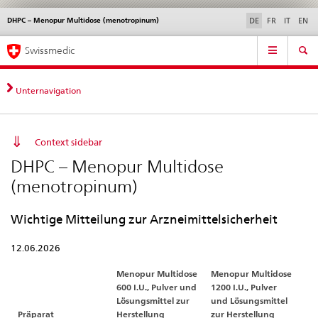
DHPC – Menopur Multidose (menotropinum)
Sprachwahl
Service
DE
FR
IT
EN
navigation
Direktnavigation
Hauptnavigation
News & Updates
Recht | Normen
Kontakt | Support & Hilfe
Swissmedic
News,
Rechtsgrundlagen,
Kontakt
Unternavigation
Context sidebar
DHPC – Menopur Multidose
(menotropinum)
Wichtige Mitteilung zur Arzneimittelsicherheit
12.06.2026
Menopur Multidose
Menopur Multidose
600 I.U., Pulver und
1200 I.U., Pulver
Lösungsmittel zur
und Lösungsmittel
Präparat
Herstellung
zur Herstellung