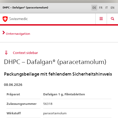
DHPC – Dafalgan® (paracetamolum)
Sprachwahl
Service
DE
FR
IT
EN
navigation
Direktnavigation
Hauptnavigation
News & Updates
Recht | Normen
Kontakt | Support & Hilfe
Swissmedic
News,
Rechtsgrundlagen,
Kontakt
Unternavigation
Context sidebar
DHPC – Dafalgan® (paracetamolum)
Packungsbeilage mit fehlendem Sicherheitshinweis
08.06.2026
Präparat
Dafalgan 1 g, Filmtabletten
Zulassungsnummer
56318
Wirkstoff
paracetamolum