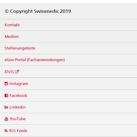
Footer
© Copyright Swissmedic 2019
Kontakt
Medien
Stellenangebote
eGov-Portal (Fachanwendungen)
ElViS
Social
Instagram
media
links
Facebook
Linkedin
YouTube
RSS Feeds