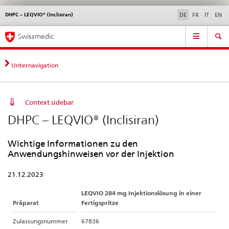
DHPC – LEQVIO® (Inclisiran)
Sprachwahl
Service
DE
FR
IT
EN
navigation
Direktnavigation
Hauptnavigation
News & Updates
Recht | Normen
Kontakt | Support & Hilfe
Swissmedic
News,
Rechtsgrundlagen,
Kontakt
Unternavigation
Context sidebar
DHPC – LEQVIO® (Inclisiran)
Wichtige Informationen zu den
Anwendungshinweisen vor der Injektion
21.12.2023
LEQVIO 284 mg Injektionslösung in einer
Präparat
Fertigspritze
Zulassungsnummer
67836