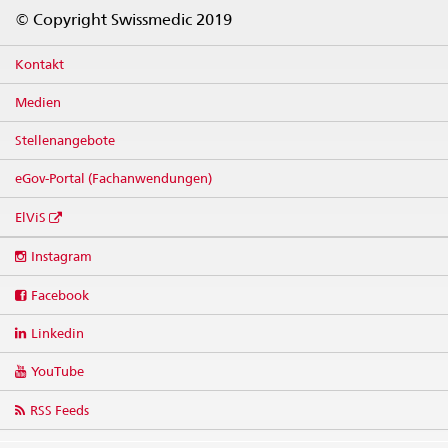
Footer
© Copyright Swissmedic 2019
Kontakt
Medien
Stellenangebote
eGov-Portal (Fachanwendungen)
ElViS
Social
Instagram
media
links
Facebook
Linkedin
YouTube
RSS Feeds