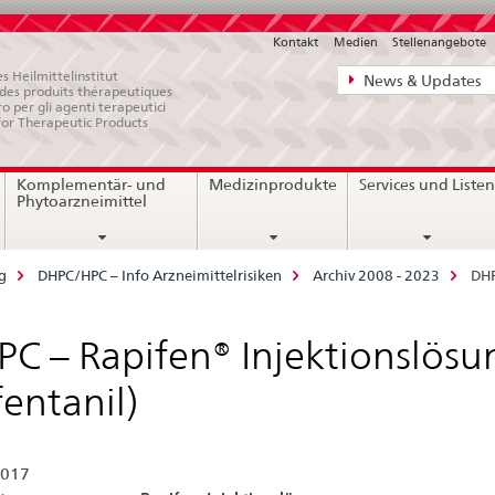
Kontakt
Medien
Stellenangebote
Direktnavigat
s Heilmittelinstitut
News & Updates
e des produits thérapeutiques
News,
ro per gli agenti terapeutici
for Therapeutic Products
Rechtsgrundl
Kontakt
Komplementär- und
Medizinprodukte
Services und Liste
Phytoarzneimittel
g
DHPC/HPC – Info Arzneimittelrisiken
Archiv 2008 - 2023
DHP
C – Rapifen® Injektionslösu
fentanil)
2017