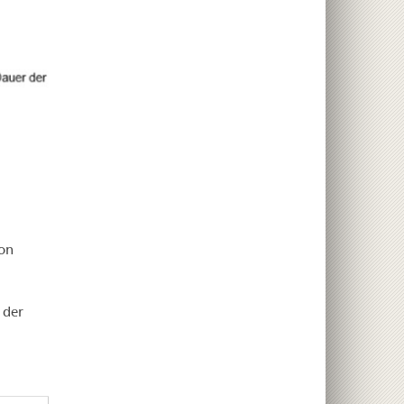
von
 der