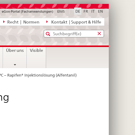
DE
FR
IT
EN
eGov-Portal (Fachanwendungen)
ElViS
ion
Recht | Normen
Kontakt | Support & Hilfe
Standard-
Eingabefenster
agen,
für
Suche
Eingabefenster
die
für
n
Über uns
Visible
Suche
die
Suche
C – Rapifen® Injektionslösung (Alfentanil)
ng