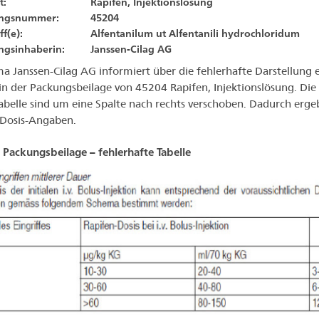
t:
Rapifen, Injektionslösung
ungsnummer:
45204
f(e):
Alfentanilum ut Alfentanili hydrochloridum
sungsinhaberin:
Janssen-Cilag AG
ma Janssen-Cilag AG informiert über die fehlerhafte Darstellung 
 in der Packungsbeilage von 45204 Rapifen, Injektionslösung. Die
Tabelle sind um eine Spalte nach rechts verschoben. Dadurch erge
 Dosis-Angaben.
 Packungsbeilage – fehlerhafte Tabelle