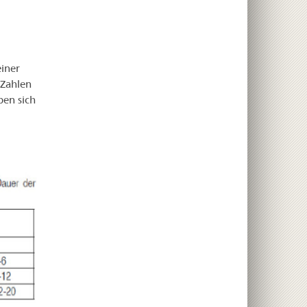
einer
 Zahlen
ben sich