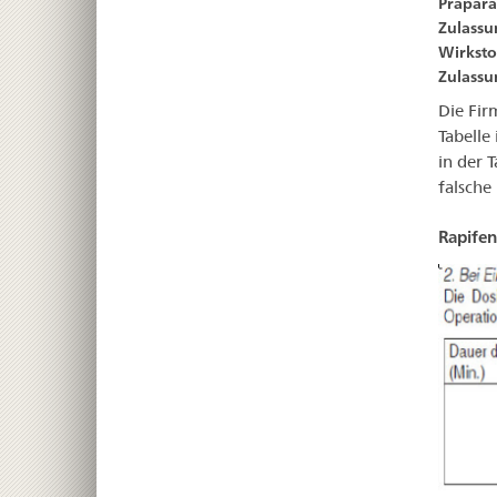
Präpara
Zulass
Wirkstof
Zulas
Die Fir
Tabelle
in der 
falsche
Rapifen