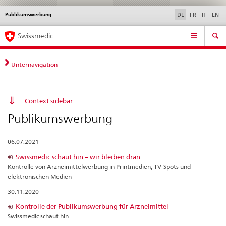
Publikumswerbung
Sprachwahl
Service
DE
FR
IT
EN
navigation
Direktnavigation
Hauptnavigation
News & Updates
Recht | Normen
Kontakt | Support & Hilfe
Swissmedic
News,
Rechtsgrundlagen,
Kontakt
Unternavigation
Context sidebar
Publikumswerbung
06.07.2021
Swissmedic schaut hin – wir bleiben dran
Kontrolle von Arzneimittelwerbung in Printmedien, TV-Spots und
elektronischen Medien
30.11.2020
Kontrolle der Publikumswerbung für Arzneimittel
Swissmedic schaut hin