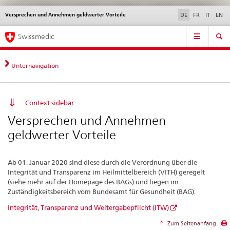
Versprechen und Annehmen geldwerter Vorteile
Sprachwahl
Service
DE
FR
IT
EN
navigation
Direktnavigation
Hauptnavigation
News & Updates
Recht | Normen
Kontakt | Support & Hilfe
Swissmedic
News,
Rechtsgrundlagen,
Kontakt
Unternavigation
Context sidebar
Versprechen und Annehmen
geldwerter Vorteile
Ab 01. Januar 2020 sind diese durch die Verordnung über die
Integrität und Transparenz im Heilmittelbereich (VITH) geregelt
(siehe mehr auf der Homepage des BAGs) und liegen im
Zuständigkeitsbereich vom Bundesamt für Gesundheit (BAG).
Integrität, Transparenz und Weitergabepflicht (ITW)
Zum Seitenanfang