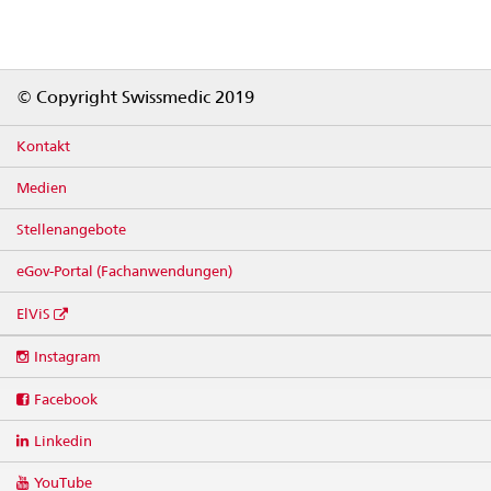
Footer
© Copyright Swissmedic 2019
Kontakt
Medien
Stellenangebote
eGov-Portal (Fachanwendungen)
ElViS
Social
Instagram
media
links
Facebook
Linkedin
YouTube