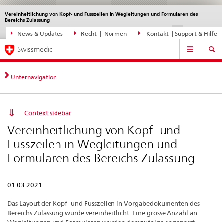
Vereinheitlichung von Kopf- und Fusszeilen in Wegleitungen und Formularen des
Sprachwahl
Service
Bereichs Zulassung
navigation
Direktnavigation
DE
FR
IT
EN
News & Updates
Recht | Normen
Kontakt | Support & Hilfe
News,
Hauptnavigation
Rechtsgrundlagen,
Swissmedic
Kontakt
Unternavigation
Context sidebar
Vereinheitlichung von Kopf- und
Fusszeilen in Wegleitungen und
Formularen des Bereichs Zulassung
01.03.2021
Das Layout der Kopf- und Fusszeilen in Vorgabedokumenten des
Bereichs Zulassung wurde vereinheitlicht. Eine grosse Anzahl an
Wegleitungen und Formularen wurden demzufolge angepasst.