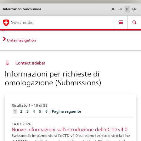
Informazioni Submissions
Service
DE
FR
IT
EN
navigation
Navigazione
Navigation
Novità &
Aspetti legali,
Contatto | Supporto &
Swissmedic
diretta:
aggiornamenti
norme
aiuto
novità,
aspetti
Unternavigation
legali,
contatto
Context sidebar
Informazioni per richieste di
omologazione (Submissions)
Risultato 1 - 10 di 58
aktuelles
1
2
3
4
5
6
Pagina seguente
Element
14.07.2026
Nuove informazioni sull'introduzione dell'eCTD v4.0
Swissmedic implementerà l’eCTD v4.0 sul piano tecnico entro la fine