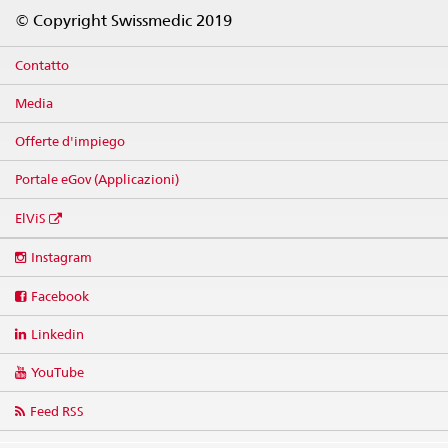
Footer
© Copyright Swissmedic 2019
Contatto
Media
Offerte d'impiego
Portale eGov (Applicazioni)
ElViS
Social
Instagram
media
links
Facebook
Linkedin
YouTube
Feed RSS