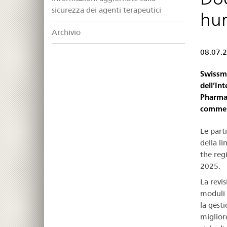
sicurezza dei agenti terapeutici
hum
Archivio
08.07.
Swissme
dell’In
Pharmac
comment
Le part
della l
the reg
2025.
La revis
moduli 2
la gest
miglior