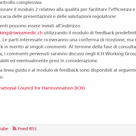
ontrollo complessiva.
iorare il modulo 2 relativo alla qualità per facilitare l’efficienza e
ficacia delle presentazioni e delle valutazioni regolatorie.
nti possono essere inviati all’indirizzo
king@swissmedic.ch
utilizzando il modulo di feedback predefini
H. Le parti interessate riceveranno una conferma di ricezione, ma
k in merito ai singoli commenti. Al termine della fase di consult
a, i commenti pervenuti saranno discussi negli ICH Working Grou
abili ed eventualmente presi in considerazione.
lla linea guida e al modulo di feedback sono disponibili al seguent
o:
national Council for Harmonisation (ICH)
Tube
Feed RSS