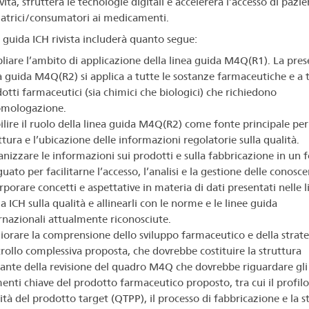
 vita, sfrutterà le tecnologie digitali e accelererà l’accesso di pazie
trici/consumatori ai medicamenti.
a guida ICH rivista includerà quanto segue:
iare l’ambito di applicazione della linea guida M4Q(R1). La pres
a guida M4Q(R2) si applica a tutte le sostanze farmaceutiche e a t
otti farmaceutici (sia chimici che biologici) che richiedono
omologazione.
ilire il ruolo della linea guida M4Q(R2) come fonte principale per
ttura e l’ubicazione delle informazioni regolatorie sulla qualità.
nizzare le informazioni sui prodotti e sulla fabbricazione in un
uato per facilitarne l’accesso, l’analisi e la gestione delle conosc
rporare concetti e aspettative in materia di dati presentati nelle l
a ICH sulla qualità e allinearli con le norme e le linee guida
rnazionali attualmente riconosciute.
iorare la comprensione dello sviluppo farmaceutico e della strate
rollo complessiva proposta, che dovrebbe costituire la struttura
ante della revisione del quadro M4Q che dovrebbe riguardare gli
enti chiave del prodotto farmaceutico proposto, tra cui il profilo
ità del prodotto target (QTPP), il processo di fabbricazione e la s