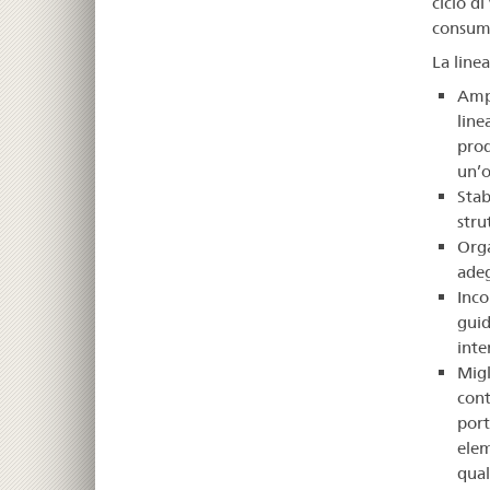
ciclo di
consuma
La line
Ampl
line
prod
un’
Stab
stru
Orga
adeg
Inco
guid
inte
Migl
cont
port
elem
qual