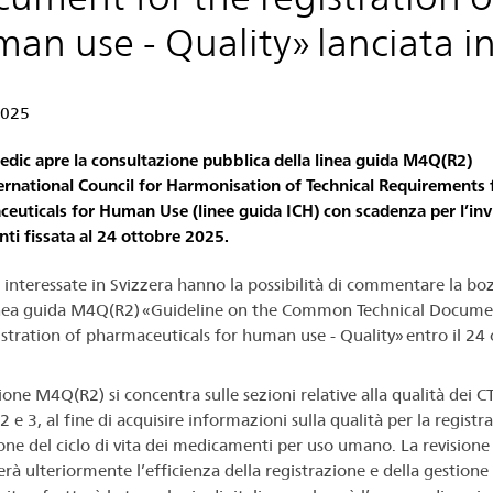
an use - Quality» lanciata in
2025
dic apre la consultazione pubblica della linea guida M4Q(R2)
ternational Council for Harmonisation of Technical Requirements 
euticals for Human Use (linee guida ICH) con scadenza per l’inv
i fissata al 24 ottobre 2025.
i interessate in Svizzera hanno la possibilità di commentare la bo
inea guida M4Q(R2) «Guideline on the Common Technical Docume
istration of pharmaceuticals for human use - Quality» entro il 24
ione M4Q(R2) si concentra sulle sezioni relative alla qualità dei C
 e 3, al fine di acquisire informazioni sulla qualità per la registr
ione del ciclo di vita dei medicamenti per uso umano. La revisione
erà ulteriormente l’efficienza della registrazione e della gestione