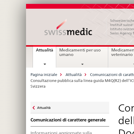
Schweizerische
Institut suiss
Istituto svizze
Swiss Agency 
Navigation
current
Attualità
Medicamenti per uso
Medicament
page
umano
veterinario
Breadcrumb
Pagina iniziale
Attualità
Comunicazioni di caratt
Consultazione pubblica sulla linea guida M4Q(R2) dell’I
Svizzera
Zurück
Con
Attualità
zu
del
Comunicazioni di carattere generale
Doc
Informazioni aggiornate sulla