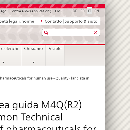
DE
FR
IT
EN
piego
Portale eGov (Applicazioni)
ElViS
etti legali, norme
Contatto | Supporto & aiuto
Ricerca
i e elenchi
Chi siamo
Visible
armaceuticals for human use - Quality» lanciata in
inea guida M4Q(R2)
mon Technical
f pharmaceuticals for