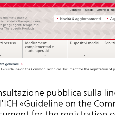
Contatto
Media
Offerte d'im
Navigazione
s Heilmittelinstitut
Novità & aggiornamenti
Asp
e des produits thérapeutiques
diretta:
ro per gli agenti terapeutici
for Therapeutic Products
novità,
aspetti
i per uso
Medicamenti
Dispositivi medici
Serviz
legali,
complementari e
contatto
fitoterapeutici
ere generale
CH «Guideline on the Common Technical Document for the registration of ph
sultazione pubblica sulla l
l’ICH «Guideline on the Com
ument for the registration o