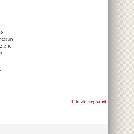
to
 nessun
azione
p
e
Inizio pagina