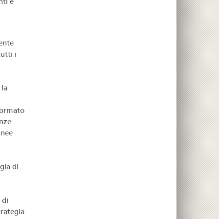
nti e
ente
utti i
 la
 formato
enze.
inee
gia di
 di
trategia