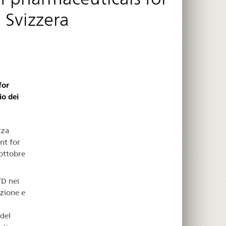
 Svizzera
for
io dei
zza
nt for
 ottobre
TD nei
azione e
 del