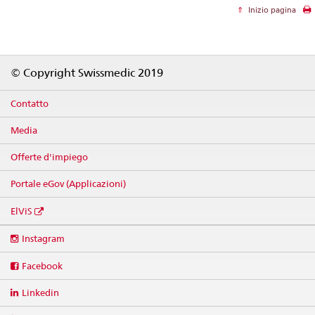
Inizio pagina
Footer
© Copyright Swissmedic 2019
Contatto
Media
Offerte d'impiego
Portale eGov (Applicazioni)
ElViS
Social
Instagram
media
links
Facebook
Linkedin