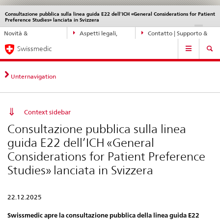
Consultazione pubblica sulla linea guida E22 dell’ICH «General Considerations for Patient
Service
Preference Studies» lanciata in Svizzera
navigation
Navigazione
DE
FR
IT
EN
Novità &
Aspetti legali,
Contatto | Supporto &
diretta:
Navigation
aggiornamenti
norme
aiuto
novità,
Swissmedic
aspetti
legali,
Unternavigation
contatto
Context sidebar
Consultazione pubblica sulla linea
guida E22 dell’ICH «General
Considerations for Patient Preference
Studies» lanciata in Svizzera
22.12.2025
Swissmedic apre la consultazione pubblica della linea guida E22