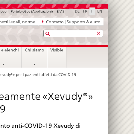
DE
FR
IT
EN
piego
Portale eGov (Applicazioni)
ElViS
etti legali, norme
Contatto | Supporto & aiuto
Ricerca
i e elenchi
Chi siamo
Visible
udy®» per i pazienti affetti da COVID-19
eamente «Xevudy®»
19
nto anti-COVID-19 Xevudy di