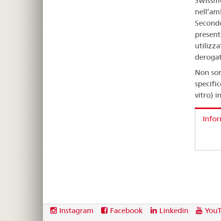
Swissme
nell’am
Secondo
present
utilizz
derogat
Non son
specific
vitro) 
Info
Footer
Social
Instagram
Facebook
Linkedin
You
media