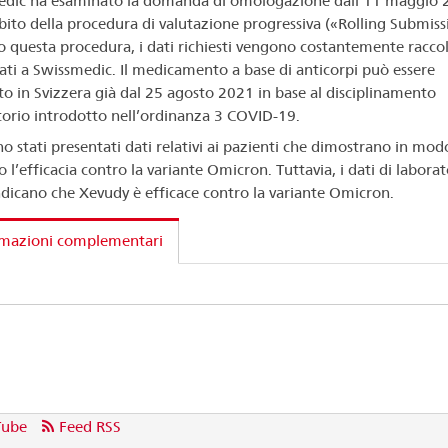
dic ha esaminato la domanda di omologazione dall’11 maggio 
bito della procedura di valutazione progressiva («Rolling Submiss
 questa procedura, i dati richiesti vengono costantemente raccol
ati a Swissmedic. Il medicamento a base di anticorpi può essere
ato in Svizzera già dal 25 agosto 2021 in base al disciplinamento
orio introdotto nell’ordinanza 3 COVID-19.
o stati presentati dati relativi ai pazienti che dimostrano in mod
o l’efficacia contro la variante Omicron. Tuttavia, i dati di laborat
indicano che Xevudy è efficace contro la variante Omicron.
rmazioni complementari
Tube
Feed RSS