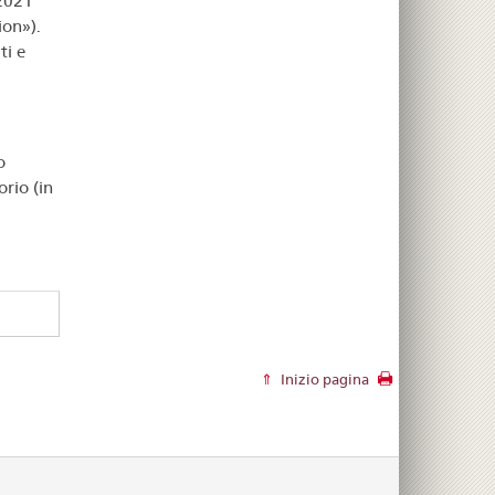
2021
ion»).
ti e
o
orio (in
Inizio pagina