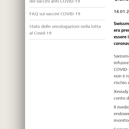
dei vaccini anti-COVID-19
14.01.
FAQ sui vaccini COVID-19
Swissm
Stato delle omologazioni nella lotta
era pre
al Covid-19
essere 
coronav
Swissme
infusion
COVID-1
non è n
rischio
Xevudy 
conto de
Il medi
endoven
monitor