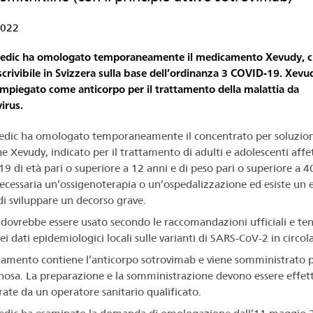
2022
edic ha omologato temporaneamente il medicamento Xevudy, c
scrivibile in Svizzera sulla base dell’ordinanza 3 COVID-19. Xev
impiegato come anticorpo per il trattamento della malattia da
irus.
dic ha omologato temporaneamente il concentrato per soluzio
e Xevudy, indicato per il trattamento di adulti e adolescenti affe
9 di età pari o superiore a 12 anni e di peso pari o superiore a 40
ecessaria un’ossigenoterapia o un’ospedalizzazione ed esiste un 
 di sviluppare un decorso grave.
dovrebbe essere usato secondo le raccomandazioni ufficiali e te
i dati epidemiologici locali sulle varianti di SARS-CoV-2 in circol
camento contiene l’anticorpo sotrovimab e viene somministrato p
osa. La preparazione e la somministrazione devono essere effet
ate da un operatore sanitario qualificato.