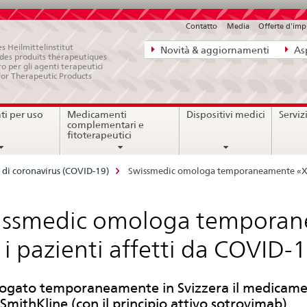
Contatto
Media
Offerte d'im
Navigazione
s Heilmittelinstitut
Novità & aggiornamenti
Asp
e des produits thérapeutiques
diretta:
ro per gli agenti terapeutici
for Therapeutic Products
novità,
aspetti
i per uso
Medicamenti
Dispositivi medici
Serviz
legali,
complementari e
contatto
fitoterapeutici
 di coronavirus (COVID-19)
Swissmedic omologa temporaneamente «Xev
issmedic omologa temporan
 i pazienti affetti da COVID-
gato temporaneamente in Svizzera il medicame
SmithKline (con il principio attivo sotrovimab)