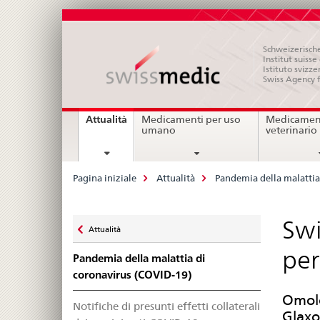
Schweizerische
Institut suiss
Istituto svizze
Swiss Agency 
Navigation
current
Attualità
Medicamenti per uso
Medicament
page
umano
veterinario
Breadcrumb
Pagina iniziale
Attualità
Pandemia della malattia
Zurück
Sw
Attualità
zu
per
Pandemia della malattia di
coronavirus (COVID-19)
Omolo
Notifiche di presunti effetti collaterali
Glaxo