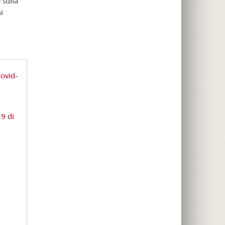
 sulla
i
ovid-
9 di