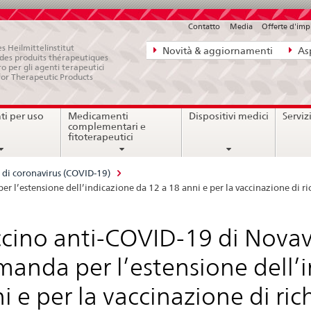
Contatto
Media
Offerte d'im
Navigazione
s Heilmittelinstitut
Novità & aggiornamenti
Asp
e des produits thérapeutiques
diretta:
ro per gli agenti terapeutici
for Therapeutic Products
novità,
aspetti
i per uso
Medicamenti
Dispositivi medici
Serviz
legali,
complementari e
contatto
fitoterapeutici
 di coronavirus (COVID-19)
 l’estensione dell’indicazione da 12 a 18 anni e per la vaccinazione di r
cino anti-COVID-19 di Novav
anda per l’estensione dell’i
i e per la vaccinazione di ri