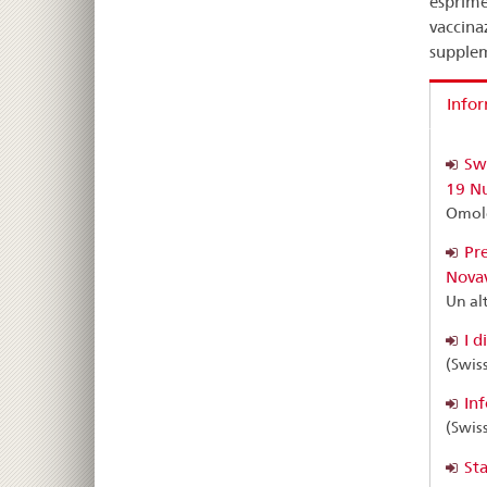
esprimer
vaccina
suppleme
Info
Swi
19 Nu
Omolo
Pr
Nova
Un al
I d
(Swis
Inf
(Swis
Sta