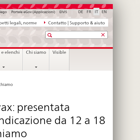
DE
FR
IT
EN
piego
Portale eGov (Applicazioni)
ElViS
etti legali, norme
Contatto | Supporto & aiuto
Ricerca
i e elenchi
Chi siamo
Visible
ichiamo
ax: presentata
ndicazione da 12 a 18
chiamo