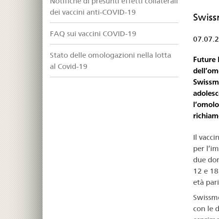
Notifiche di presunti effetti collaterali
dei vaccini anti-COVID-19
Swiss
FAQ sui vaccini COVID-19
07.07.
Stato delle omologazioni nella lotta
Future 
al Covid-19
dell’om
Swissme
adolesc
l’omolo
richiam
Il vacc
per l’i
due dom
12 e 18
età pari
Swissme
con le 