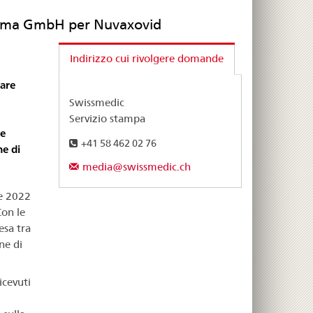
arma GmbH per Nuvaxovid
Indirizzo cui rivolgere domande
are
Swissmedic
Servizio stampa
he
+41 58 462 02 76
e di
media@swissmedic.ch
le 2022
Con le
esa tra
ne di
cevuti