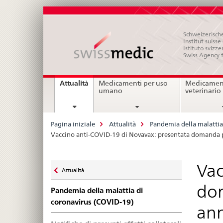
Schweizerische
Institut suiss
Istituto svizze
Swiss Agency 
Navigation
current
Attualità
Medicamenti per uso
Medicament
page
umano
veterinario
Breadcrumb
Pagina iniziale
Attualità
Pandemia della malattia
Vaccino anti-COVID-19 di Novavax: presentata domanda per
Zurück
Vac
Attualità
zu
dom
Pandemia della malattia di
coronavirus (COVID-19)
ann