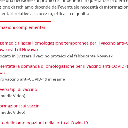
e una decisione sul profilo rischi-benefici in questa fascia d’età e
zione di richiamo dipende dall’eventuale necessità di informazion
ntari relative a sicurezza, efficacia e qualità.
rmazioni complementari
ssmedic rilascia l’omologazione temporanea per il vaccino anti-C
vaxovid di Novavax
gato in Svizzera il vaccino proteico del fabbricante Novavax
esentata la domanda di omologazione per il vaccino anti-COVID-1
vax
tro vaccino anti-COVID-19 in esame
iversi tipi di vaccino
smedic Video)
ormazioni sui vaccini
smedic Video)
to delle omologazioni nella lotta al Covid-19