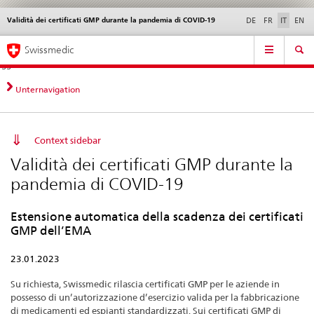
Validità dei certificati GMP durante la pandemia di COVID-19
Service
DE
FR
IT
EN
navigation
Navigazione
Navigation
Novità &
Aspetti legali,
Contatto | Supporto &
Swissmedic
diretta:
aggiornamenti
norme
aiuto
novità,
aspetti
Unternavigation
legali,
contatto
Context sidebar
Validità dei certificati GMP durante la
pandemia di COVID-19
Estensione automatica della scadenza dei certificati
GMP dell’EMA
23.01.2023
Su richiesta, Swissmedic rilascia certificati GMP per le aziende in
possesso di un’autorizzazione d’esercizio valida per la fabbricazione
di medicamenti ed espianti standardizzati. Sui certificati GMP di