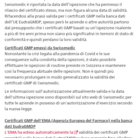
Swissmedic è riportata la data dell’ispezione che ha permesso il
rilascio del certificato stesso, ma non figura alcuna data di validità.
Rifacendosi alla prassi valida per i certificati GMP nella banca dati
dell’UE EudraGMDP, spesso però le aziende o altre autorità partono
dal presupposto che i certificati GMP basati su un’ispezione risalente
a più di tre anni prima non siano più significativi in termini di stato di
conformità e quindi perdano la loro validità.
Certificati GMP emessi da Swissmedic
Nonostante la crisi legata alla pandemia di Covid e le sue
conseguenze sulla condotta della ispezioni, è stato possibile
effettuare le ispezioni di routine previste in Svizzera e mantenere
così la frequenza abituale delle ispezioni. Non è quindi più
necessario prolungare in modo generalizzato la validità dei
certificati GMP di Swissmedic.
Le informazioni sull'autorizzazione attualmente valida e la data
dell'ultima ispezione sono disponibili sul sito web di Swissmedic per
tutte le aziende in possesso di un'autorizzazione d'esercizio secondo
la nuova legge.
Certificati GMP dell'EMA (Agenzia Europea del Farmaco) nella banca
dati EudraGMDP
L'EMA ha esteso automaticamente la
validità dei certificati GMP