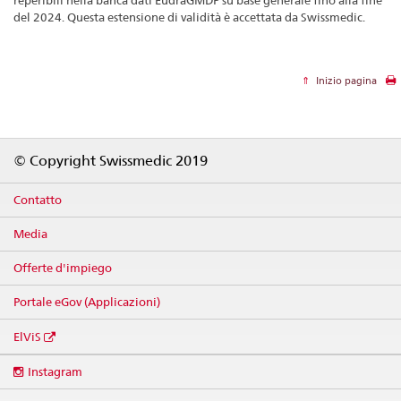
reperibili nella banca dati EudraGMDP su base generale fino alla fine
del 2024. Questa estensione di validità è accettata da Swissmedic.
Inizio pagina
Footer
© Copyright Swissmedic 2019
Contatto
Media
Offerte d'impiego
Portale eGov (Applicazioni)
ElViS
Social
Instagram
media
links