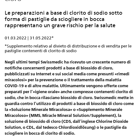
Le preparazioni a base di clorito di sodio sotto
forma di pastiglie da sciogliere in bocca
rappresentano un grave rischio per la salute
01.03.2022 | 31.05.2022*
*Supplemento relativo al divieto di distribuzione e di vendita per le
pastiglie contenenti di clorito di sodio
Negli ultimi tempi Swissmedic ha ricevuto un crescente numero di
notifiche concernenti prodotti a base di biossido di cloro,
pubblicizzati su Internet e sui social media come presunti «rimedi
miracolosi» per la prevenzione o il trattamento della malattia
COVID-19 e di altre malattie. Ultimamente vengono offerte come
preparati per l’«igiene orale» anche compresse contenenti clorito di
sodio, che in bocca rilasciano biossido di cloro. Swissmedic mette in
guardia contro l’utilizzo di prodotti a base di biossido di cloro come
la «Soluzione Minerale Miracolosa» o «Supplemento Minerale
Miracoloso» (MMS, Miracle Mineral Solution/Supplement), la
soluzione di biossido di cloro (CDS, dall’inglese Chlorine Dioxide
Solution, o CDL, dal tedesco Chlordioxidlösung) o le pastiglie da
sciogliere in bocca di clorito di sodio.