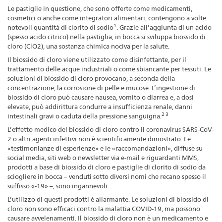
Le pastiglie in questione, che sono offerte come medicamenti,
cosmetici o anche come integratori alimentari, contengono a volte
1
notevoli quantità di clorito di sodio
. Grazie all’aggiunta di un acido
(spesso acido citrico) nella pastiglia, in bocca si sviluppa biossido di
cloro (ClO2), una sostanza chimica nociva per la salute.
Il biossido di cloro viene utilizzato come disinfettante, per il
trattamento delle acque industriali o come sbiancante per tessuti. Le
soluzioni di biossido di cloro provocano, a seconda della
concentrazione, la corrosione di pelle e mucose. L’ingestione di
biossido di cloro può causare nausea, vomito o diarrea e, a dosi
elevate, può addirittura condurre a insufficienza renale, danni
2 3
intestinali gravi o caduta della pressione sanguigna.
L’effetto medico del biossido di cloro contro il coronavirus SARS-CoV-
2 o altri agenti infettivi non è scientificamente dimostrato. Le
«testimonianze di esperienze» e le «raccomandazioni», diffuse su
social media, siti web o newsletter via e-mail e riguardanti MMS,
prodotti a base di biossido di cloro e pastiglie di clorito di sodio da
sciogliere in bocca – venduti sotto diversi nomi che recano spesso il
suffisso «-19» –, sono ingannevoli.
L’utilizzo di questi prodotti è allarmante. Le soluzioni di biossido di
cloro non sono efficaci contro la malattia COVID-19, ma possono
causare avvelenamenti. Il biossido di cloro non è un medicamento e