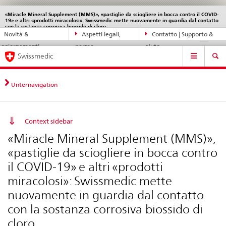
«Miracle Mineral Supplement (MMS)», «pastiglie da sciogliere in bocca contro il COVID-
Service
19» e altri «prodotti miracolosi»: Swissmedic mette nuovamente in guardia dal contatto
navigation
Navigazione
con la sostanza corrosiva biossido di cloro
Novità &
Aspetti legali,
Contatto | Supporto &
DE
FR
IT
EN
diretta:
aggiornamenti
norme
aiuto
novità,
Navigation
Swissmedic
aspetti
legali,
contatto
Unternavigation
Context sidebar
«Miracle Mineral Supplement (MMS)»,
«pastiglie da sciogliere in bocca contro
il COVID-19» e altri «prodotti
miracolosi»: Swissmedic mette
nuovamente in guardia dal contatto
con la sostanza corrosiva biossido di
cloro