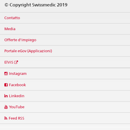
Footer
© Copyright Swissmedic 2019
Contatto
Media
Offerte d'impiego
Portale eGov (Applicazioni)
ElViS
Social
Instagram
media
links
Facebook
Linkedin
YouTube
Feed RSS