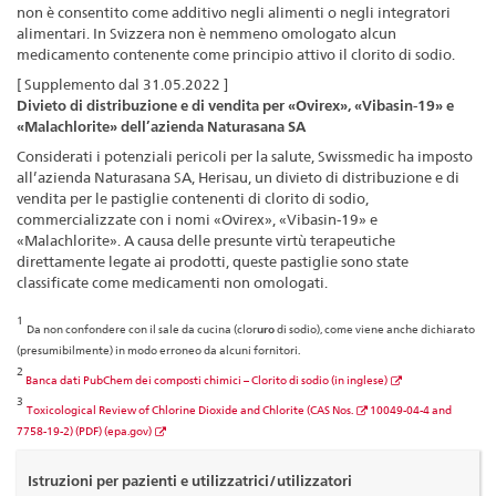
non è consentito come additivo negli alimenti o negli integratori
alimentari. In Svizzera non è nemmeno omologato alcun
medicamento contenente come principio attivo il clorito di sodio.
[ Supplemento dal 31.05.2022 ]
Divieto di distribuzione e di vendita per «Ovirex», «Vibasin-19» e
«Malachlorite» dell’azienda Naturasana SA
Considerati i potenziali pericoli per la salute, Swissmedic ha imposto
all’azienda Naturasana SA, Herisau, un divieto di distribuzione e di
vendita per le pastiglie contenenti di clorito di sodio,
commercializzate con i nomi «Ovirex», «Vibasin-19» e
«Malachlorite». A causa delle presunte virtù terapeutiche
direttamente legate ai prodotti, queste pastiglie sono state
classificate come medicamenti non omologati.
1
Da non confondere con il sale da cucina (clor
uro
di sodio), come viene anche dichiarato
(presumibilmente) in modo erroneo da alcuni fornitori.
2
Banca dati PubChem dei composti chimici – Clorito di sodio (in inglese)
3
Toxicological Review of Chlorine Dioxide and Chlorite (CAS Nos.
10049-04-4 and
7758-19-2) (PDF) (epa.gov)
Istruzioni per pazienti e utilizzatrici/utilizzatori