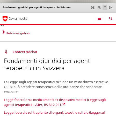
Fondamenti giuridici per agenti terapeutici in Svizzera
Service
DE
FR
IT
EN
navigation
Navigazione
Navigation
Novità &
Aspetti legali,
Contatto | Supporto &
Swissmedic
diretta:
aggiornamenti
norme
aiuto
novità,
aspetti
Unternavigation
legali,
contatto
Context sidebar
Fondamenti giuridici per agenti
terapeutici in Svizzera
La Legge sugli agenti terapeutici richiede un vasto diritto esecutivo.
Qui si può prendere conoscenza delle ordinanze che sono state
emanate.
Legge federale sui medicamenti e i dispositivi medici (Legge sugli
agenti terapeutici, LATer; RS 812.21)
Legge federale sul trapianto di organi, tessuti e cellule (Legge sui