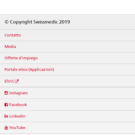
Footer
© Copyright Swissmedic 2019
Contatto
Media
Offerte d'impiego
Portale eGov (Applicazioni)
ElViS
Social
Instagram
media
links
Facebook
Linkedin
YouTube